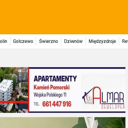
olin
Golczewo
Świerzno
Dziwnów
Międzyzdroje
Re