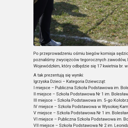
Po przeprowadzeniu ośmiu biegów komisja sędzio
poznaliśmy zwycięzców tegorocznych zawodów, k
Wojewódzkim, który odbędzie się 17 kwietnia br. w 
A tak prezentują się wyniki:
Igrzyska Dzieci – Kategoria Dziewcząt:
I miejsce – Publiczna Szkoła Podstawowa im. Bol
II miejsce – Szkoła Podstawowa Nr 1 im. Bolesła
III miejsce – Szkoła Podstawowa im. 5-go Kołobr
IV miejsce – Szkoła Podstawowa w Wysokiej Kamie
V miejsce – Szkoła Podstawowa Nr 1 im. Bolesła
VI miejsce – Publiczna Szkoła Podstawowa im. Bo
VII miejsce – Szkoła Podstawowa Nr 2 im. Leonida