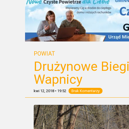
POWIAT
Drużynowe Biegi
Wapnicy
kwi 12, 2018
•
19:52
Brak Komentarzy