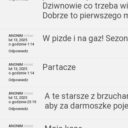
Dziwnowie co trzeba wi
Dobrze to pierwszego m
ANONIM
mówi:
W pizde i na gaz! Sezon
lut 13, 2025
o godzinie 1:14
Odpowiedz
ANONIM
mówi:
Partacze
lut 13, 2025
o godzinie 1:14
Odpowiedz
ANONIM
mówi:
A te starsze z brzucha
lut 12, 2025
o godzinie 23:19
aby za darmoszke poj
Odpowiedz
ANONIM
mówi: