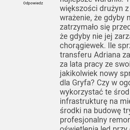
Odpowiedz
większości drużyn z
wrażenie, że gdyby 
zatrzymało się prze
że gdyby nie jej zar
chorągiewek. Ile sp
transferu Adriana za
za lata pracy ze sw
jakikolwiek nowy sp
dla Gryfa? Czy w og
wykorzystać te środ
infrastrukturę na mi
środki na budowę try
profesjonalny remo
oświetlenia led prz