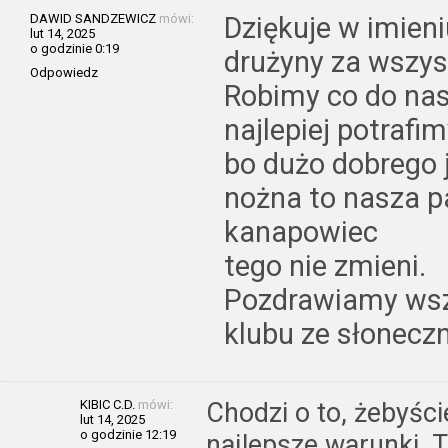
DAWID SANDZEWICZ
mówi:
Dziękuje w imien
lut 14, 2025
o godzinie 0:19
drużyny za wszys
Odpowiedz
Robimy co do nas 
najlepiej potrafi
bo dużo dobrego 
nożna to nasza pa
kanapowiec
tego nie zmieni.
Pozdrawiamy wsz
klubu ze słoneczn
KIBIC C.D.
mówi:
Chodzi o to, żebyści
lut 14, 2025
o godzinie 12:19
najlepsze warunki. T