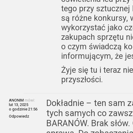
tego przy sztucznej b
są różne konkursy, 
wykorzystać jako cz
zakupach sprzętu n
o czym świadczą kol
informującym, że je
Żyje się tu i teraz n
przyszłości.
ANONIM
mówi:
Dokładnie – ten sam z
lut 13, 2025
o godzinie 21:56
tych samych co zawsz
Odpowiedz
BARANÓW. Brak słów. G