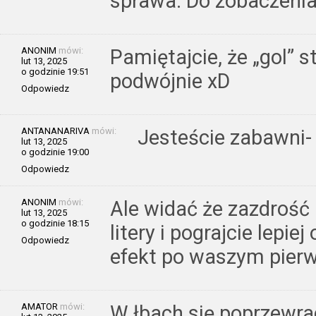
sprawa. Do zobaczenia
ANONIM
mówi:
Pamiętajcie, że „gol” s
lut 13, 2025
o godzinie 19:51
podwójnie xD
Odpowiedz
ANTANANARIVA
mówi:
Jesteście zabawni- 
lut 13, 2025
o godzinie 19:00
Odpowiedz
ANONIM
mówi:
Ale widać że zazdrość 
lut 13, 2025
o godzinie 18:15
litery i pograjcie lepie
Odpowiedz
efekt po waszym pie
AMATOR
mówi:
W łbach się poprzewra