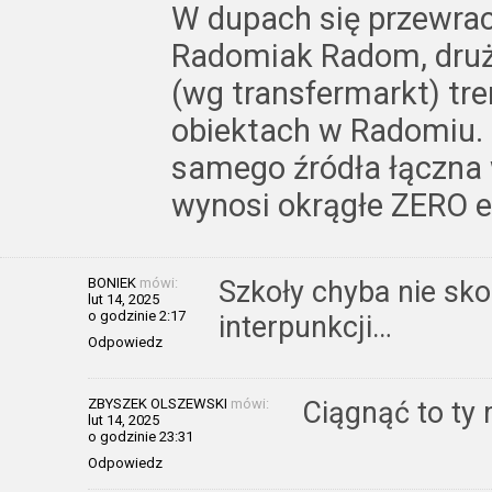
W dupach się przewra
Radomiak Radom, druż
(wg transfermarkt) tr
obiektach w Radomiu. 
samego źródła łączna
wynosi okrągłe ZERO e
BONIEK
mówi:
Szkoły chyba nie sk
lut 14, 2025
o godzinie 2:17
interpunkcji…
Odpowiedz
ZBYSZEK OLSZEWSKI
mówi:
Ciągnąć to ty
lut 14, 2025
o godzinie 23:31
Odpowiedz