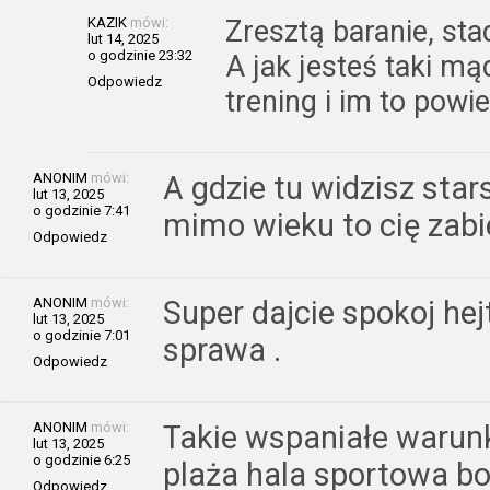
KAZIK
mówi:
Zresztą baranie, stad
lut 14, 2025
o godzinie 23:32
A jak jesteś taki mą
Odpowiedz
trening i im to powi
ANONIM
mówi:
A gdzie tu widzisz sta
lut 13, 2025
o godzinie 7:41
mimo wieku to cię zabi
Odpowiedz
ANONIM
mówi:
Super dajcie spokoj hej
lut 13, 2025
o godzinie 7:01
sprawa .
Odpowiedz
ANONIM
mówi:
Takie wspaniałe warunk
lut 13, 2025
o godzinie 6:25
plaża hala sportowa bo
Odpowiedz