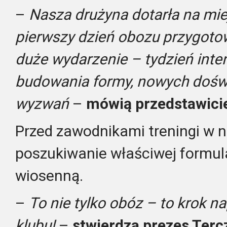
–
Nasza drużyna dotarła na mie
pierwszy dzień obozu przygoto
duże wydarzenie – tydzień inte
budowania formy, nowych doświ
wyzwań
–
mówią przedstawicie
Przed zawodnikami treningi w 
poszukiwanie właściwej formul
wiosenną.
–
To nie tylko obóz – to krok na
klubu!
–
stwierdza prezes Terc