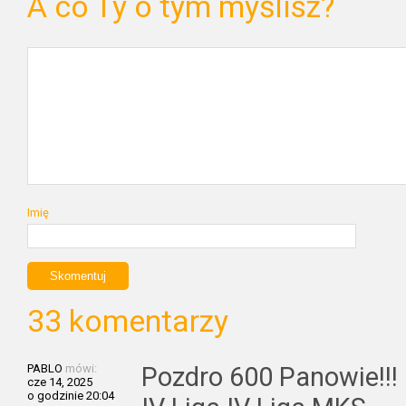
A co Ty o tym myślisz?
Imię
33 komentarzy
PABLO
mówi:
Pozdro 600 Panowie!!!
cze 14, 2025
o godzinie 20:04