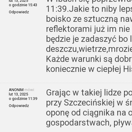
lut 13, 2025
o godzinie 15:43
11:39.Jakie to niby le
Odpowiedz
boisko ze sztuczną na
reflektorami już im ni
będzie je zadaszyć bo 
deszczu,wietrze,mrozie
Każde warunki są dobre
koniecznie w ciepłej Hi
ANONIM
mówi:
Grając w takiej lidze 
lut 13, 2025
o godzinie 11:39
przy Szczecińskiej w ś
Odpowiedz
oponę od ciągnika na 
gospodarstwach, pływ