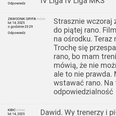
IV Liga IV Liga MKS
Odpowiedz
ZAWODNIK GRYFA
mówi:
Strasznie wczoraj 
lut 14, 2025
o godzinie 23:29
do piątej rano. Fil
Odpowiedz
na ośrodku. Teraz 
Trochę się przesp
rano, bo mam tren
mówią, że nie możn
ale to nie prawda.
wstawać rano. Na 
odpowiedzialność
KIBIC
mówi:
Dawid. Wy trenerzy i p
lut 14, 2025