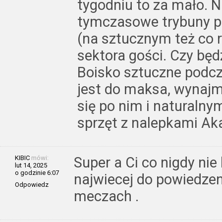
tygodniu to za mało. N
tymczasowe trybuny p
(na sztucznym też co r
sektora gości. Czy będ
Boisko sztuczne podc
jest do maksa, wynaj
się po nim i naturaln
sprzęt z nalepkami Ak
KIBIC
mówi:
Super a Ci co nigdy nie
lut 14, 2025
o godzinie 6:07
najwiecej do powiedzen
Odpowiedz
meczach .