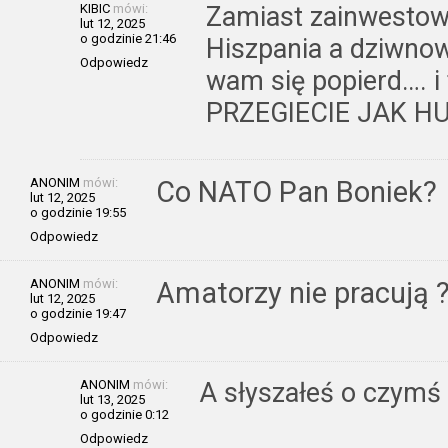
KIBIC
mówi:
Zamiast zainwestowa
lut 12, 2025
o godzinie 21:46
Hiszpania a dziwno
Odpowiedz
wam się popierd…. i
PRZEGIECIE JAK HU
ANONIM
mówi:
Co NATO Pan Boniek?
lut 12, 2025
o godzinie 19:55
Odpowiedz
ANONIM
mówi:
Amatorzy nie pracują 
lut 12, 2025
o godzinie 19:47
Odpowiedz
ANONIM
mówi:
A słyszałeś o czymś t
lut 13, 2025
o godzinie 0:12
Odpowiedz