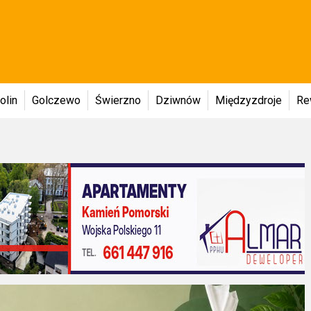
olin
Golczewo
Świerzno
Dziwnów
Międzyzdroje
Re