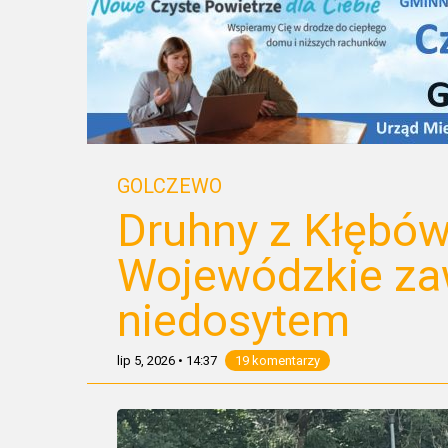
GOLCZEWO
Druhny z Kłębów
Wojewódzkie za
niedosytem
lip 5, 2026
•
14:37
19 komentarzy