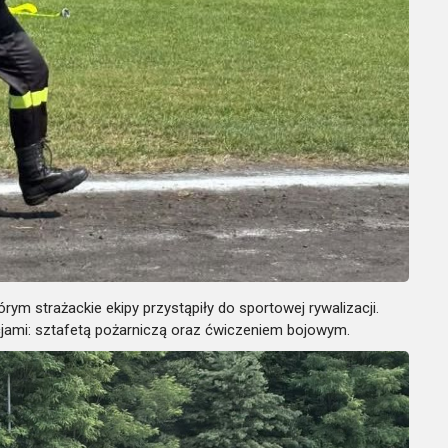
ym strażackie ekipy przystąpiły do sportowej rywalizacji.
jami: sztafetą pożarniczą oraz ćwiczeniem bojowym.