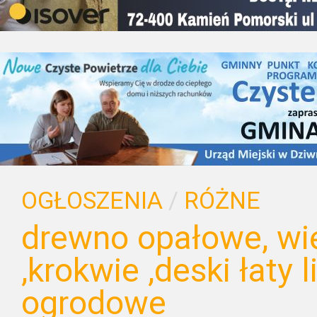
OGŁOSZENIA
/
RÓŻNE
drewno opałowe, wi
,krokwie ,deski łaty 
ogrodowe