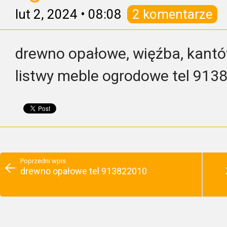
lut 2, 2024
•
08:08
2 komentarze
drewno opałowe, więźba, kantówk
listwy meble ogrodowe tel 913
Poprzedni wpis
drewno opałowe tel 913822010