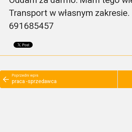
Transport w własnym zakresie.
691685457
Poprzedni wpis
praca -sprzedawca