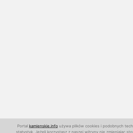
Portal
kamienskie.info
używa plików cookies i podobnych techn
statystyk. Jeżeli korzystasz z naszej witryny nie zmieniają