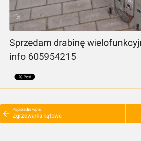
Sprzedam drabinę wielofunkcyjn
info 605954215
Poprzedni wpis
Zgrzewarka kątowa