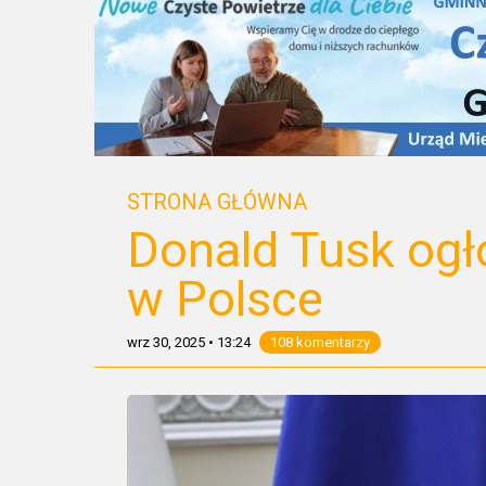
STRONA GŁÓWNA
Donald Tusk ogło
w Polsce
wrz 30, 2025
•
13:24
108 komentarzy