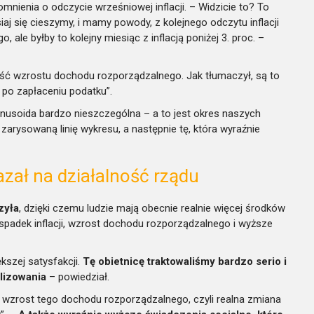
nienia o odczycie wrześniowej inflacji. – Widzicie to? To
isiaj się cieszymy, i mamy powody, z kolejnego odczytu inflacji
ale byłby to kolejny miesiąc z inflacją poniżej 3. proc. –
ść wzrostu dochodu rozporządzalnego. Jak tłumaczył, są to
y po zapłaceniu podatku”.
 sinusoida bardzo nieszczególna – a to jest okres naszych
zarysowaną linię wykresu, a następnie tę, która wyraźnie
azał na działalność rządu
zyła
, dzięki czemu ludzie mają obecnie realnie więcej środków
 spadek inflacji, wzrost dochodu rozporządzalnego i wyższe
kszej satysfakcji.
Tę obietnicę traktowaliśmy bardzo serio i
alizowania
– powiedział.
y wzrost tego dochodu rozporządzalnego, czyli realna zmiana