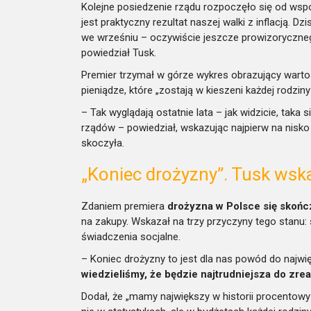
Kolejne posiedzenie rządu rozpoczęło się od wspom
jest praktyczny rezultat naszej walki z inflacją. Dz
we wrześniu – oczywiście jeszcze prowizorycznego, 
powiedział Tusk.
Premier trzymał w górze wykres obrazujący warto
pieniądze, które „zostają w kieszeni każdej rodzin
– Tak wyglądają ostatnie lata – jak widzicie, taka
rządów – powiedział, wskazując najpierw na nisko 
skoczyła.
„Koniec drożyzny”. Tusk wsk
Zdaniem premiera
drożyzna w Polsce się skońc
na zakupy. Wskazał na trzy przyczyny tego stanu:
świadczenia socjalne.
– Koniec drożyzny to jest dla nas powód do najwię
wiedzieliśmy, że będzie najtrudniejsza do zre
Dodał, że „mamy największy w historii procentow