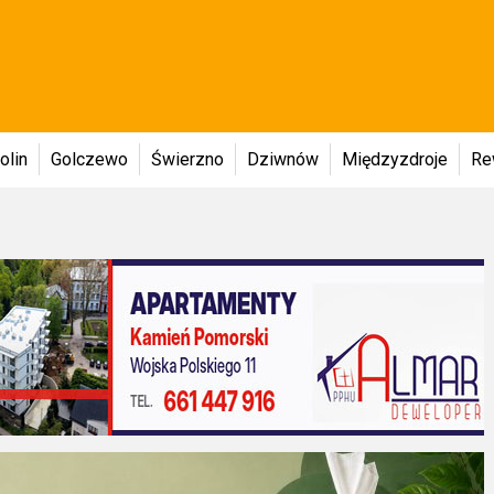
olin
Golczewo
Świerzno
Dziwnów
Międzyzdroje
Re