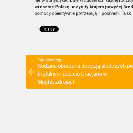
nie w statystykach, ale w budżetach każdej rodziny
wreszcie Polskę uczyniły krajem powyżej śred
pomocy obiektywnie potrzebują – podkreślił Tusk.
Poprzedni wpis
Rodzina oburzona decyzją śledczych po
brutalnym pobiciu Gracjana w
Międzyzdrojach