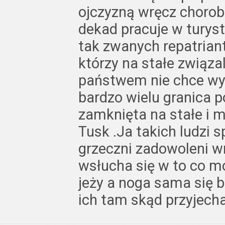
ojczyzną wręcz chorobl
dekad pracuje w turys
tak zwanych repatria
którzy na stałe związal
państwem nie chce wy
bardzo wielu granica p
zamknięta na stałe i m
Tusk .Ja takich ludzi 
grzeczni zadowoleni wr
wsłucha się w to co mó
jeży a noga sama się b
ich tam skąd przyjecha