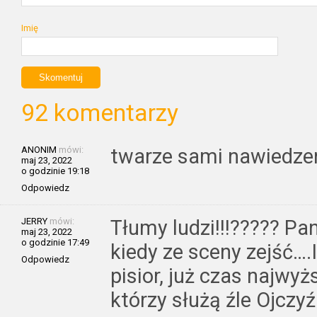
Imię
92 komentarzy
ANONIM
mówi:
twarze sami nawiedze
maj 23, 2022
o godzinie 19:18
Odpowiedz
JERRY
mówi:
Tłumy ludzi!!!????? Pan
maj 23, 2022
o godzinie 17:49
kiedy ze sceny zejść….I
Odpowiedz
pisior, już czas najwyż
którzy służą źle Ojczyź