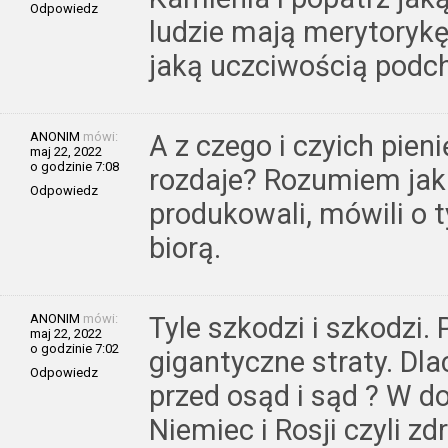
Odpowiedz
ludzie mają merytorykę
jaką uczciwością podch
ANONIM
mówi:
A z czego i czyich pien
maj 22, 2022
o godzinie 7:08
rozdaje? Rozumiem jakb
Odpowiedz
produkowali, mówili o 
biorą.
ANONIM
mówi:
Tyle szkodzi i szkodzi.
maj 22, 2022
o godzinie 7:02
gigantyczne straty. Dla
Odpowiedz
przed osąd i sąd ? W d
Niemiec i Rosji czyli zdr