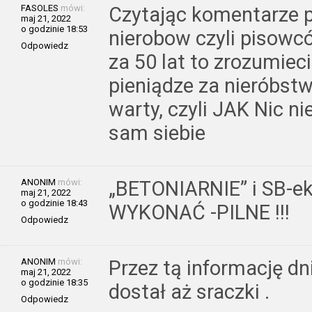
FASOLES
mówi:
Czytając komentarze p
maj 21, 2022
o godzinie 18:53
nierobow czyli pisowc
Odpowiedz
za 50 lat to zrozumiec
pieniądze za nieróbstw
warty, czyli JAK Nic ni
sam siebie
ANONIM
mówi:
„BETONIARNIE” i SB-ek
maj 21, 2022
o godzinie 18:43
WYKONAĆ -PILNE !!!
Odpowiedz
ANONIM
mówi:
Przez tą informację dni
maj 21, 2022
o godzinie 18:35
dostał aż sraczki .
Odpowiedz