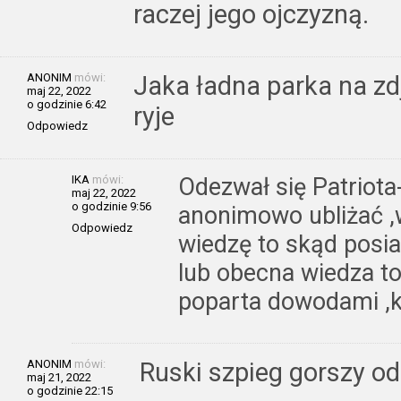
raczej jego ojczyzną.
ANONIM
mówi:
Jaka ładna parka na zd
maj 22, 2022
o godzinie 6:42
ryje
Odpowiedz
IKA
mówi:
Odezwał się Patriota
maj 22, 2022
o godzinie 9:56
anonimowo ubliżać ,
Odpowiedz
wiedzę to skąd posi
lub obecna wiedza t
poparta dowodami ,
ANONIM
mówi:
Ruski szpieg gorszy od
maj 21, 2022
o godzinie 22:15