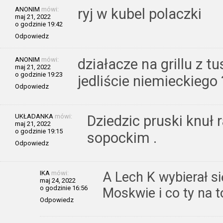
ANONIM
mówi:
ryj w kubel polaczki
maj 21, 2022
o godzinie 19:42
Odpowiedz
ANONIM
mówi:
działacze na grillu z 
maj 21, 2022
o godzinie 19:23
jedliście niemieckiego 
Odpowiedz
UKŁADANKA
mówi:
Dziedzic pruski knuł
maj 21, 2022
o godzinie 19:15
sopockim .
Odpowiedz
IKA
mówi:
A Lech K wybierał s
maj 24, 2022
o godzinie 16:56
Moskwie i co ty na t
Odpowiedz