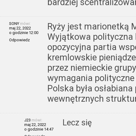
bardziej scentralizowa
SONY
mówi:
Ryży jest marionetką M
maj 22, 2022
o godzinie 12:00
Wyjątkowa polityczna k
Odpowiedz
opozycyjna partia wsp
kremlowskie pieniądz
przez niemieckie grupy 
wymagania polityczne 
Polska była osłabiana p
wewnętrznych struktur
J23
mówi:
Lecz się
maj 22, 2022
o godzinie 14:47