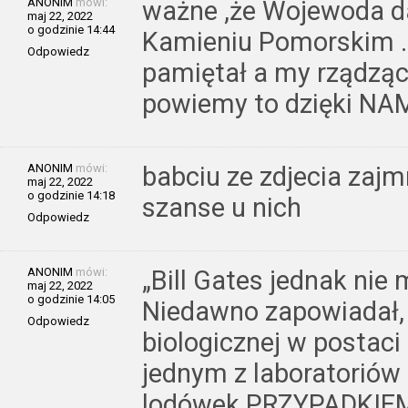
ANONIM
mówi:
ważne ,że Wojewoda da
maj 22, 2022
o godzinie 14:44
Kamieniu Pomorskim .Z
Odpowiedz
pamiętał a my rządzą
powiemy to dzięki NA
ANONIM
mówi:
babciu ze zdjecia zaj
maj 22, 2022
o godzinie 14:18
szanse u nich
Odpowiedz
ANONIM
mówi:
„Bill Gates jednak ni
maj 22, 2022
o godzinie 14:05
Niedawno zapowiadał, ż
Odpowiedz
biologicznej w postac
jednym z laboratoriów
lodówek PRZYPADKIEM o