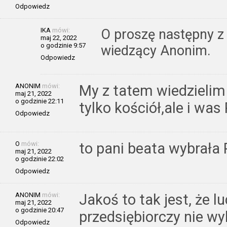
Odpowiedz
IKA
mówi:
O proszę następny z
maj 22, 2022
o godzinie 9:57
wiedzący Anonim.
Odpowiedz
ANONIM
mówi:
My z tatem wiedzielim 
maj 21, 2022
o godzinie 22:11
tylko kościół,ale i was 
Odpowiedz
O
mówi:
to pani beata wybrała
maj 21, 2022
o godzinie 22:02
Odpowiedz
ANONIM
mówi:
Jakoś to tak jest, że lu
maj 21, 2022
o godzinie 20:47
przedsiębiorczy nie w
Odpowiedz