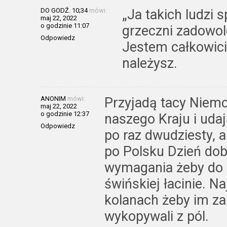
DO GODŹ. 10;34
mówi:
„Ja takich ludzi 
maj 22, 2022
o godzinie 11:07
grzeczni zadowol
Odpowiedz
Jestem całkowicie
należysz.
ANONIM
mówi:
Przyjadą tacy Niem
maj 22, 2022
o godzinie 12:37
naszego Kraju i uda
Odpowiedz
po raz dwudziesty, a
po Polsku Dzień dob
wymagania żeby do n
świńskiej łacinie. Na
kolanach żeby im za 
wykopywali z pól.