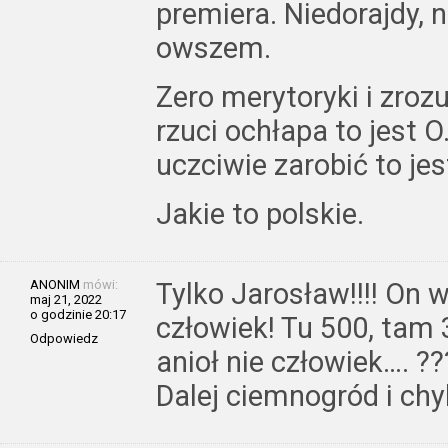
premiera. Niedorajdy, ni
owszem.
Zero merytoryki i zroz
rzuci ochłapa to jest O.
uczciwie zarobić to jes
Jakie to polskie.
ANONIM
mówi:
Tylko Jarosław!!!! On 
maj 21, 2022
o godzinie 20:17
człowiek! Tu 500, tam 
Odpowiedz
anioł nie człowiek…. ??
Dalej ciemnogród i chy