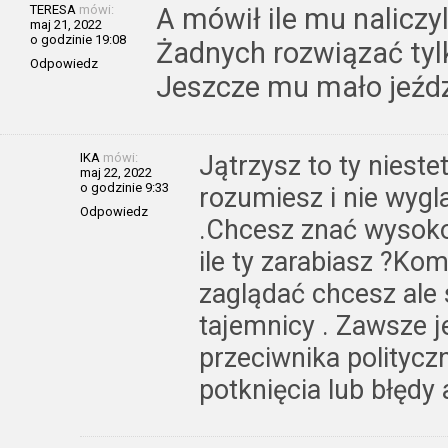
TERESA
mówi:
A mówił ile mu naliczy
maj 21, 2022
o godzinie 19:08
Żadnych rozwiązać tyl
Odpowiedz
Jeszcze mu mało jeździ
IKA
mówi:
Jątrzysz to ty niestety
maj 22, 2022
o godzinie 9:33
rozumiesz i nie wygla
Odpowiedz
.Chcesz znać wysoko
ile ty zarabiasz ?Kom
zaglądać chcesz ale 
tajemnicy . Zawsze j
przeciwnika politycz
potknięcia lub błędy 