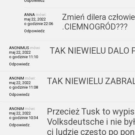
Odpowiedz
ANNA
mówi:
Zmień dilera człowiek
maj 22, 2022
o godzinie 22:06
.CIEMNOGRÓD???
Odpowiedz
ANONIMUS
mówi:
TAK NIEWIELU DALO
maj 22, 2022
o godzinie 11:10
Odpowiedz
ANONIM
mówi:
TAK NIEWIELU ZABRA
maj 22, 2022
o godzinie 11:08
Odpowiedz
ANONIM
mówi:
Przecież Tusk to wypi
maj 22, 2022
o godzinie 10:34
Volksdeutsche i nie by
Odpowiedz
ci ludzie często po p