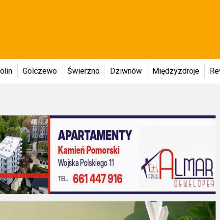
olin
Golczewo
Świerzno
Dziwnów
Międzyzdroje
Re