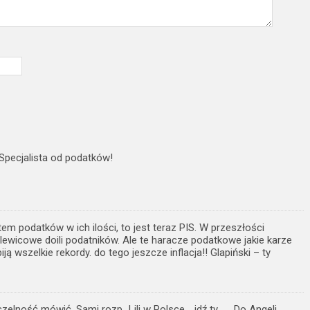
Specjalista od podatków!
m podatków w ich ilości, to jest teraz PIS. W przeszłości
lewicowe doili podatników. Ale te haracze podatkowe jakie karze
ją wszelkie rekordy. do tego jeszcze inflacja!! Glapiński – ty
elność mówić. Sami rozp…Lili w Polsce .. idź ty ….. Do Angeli