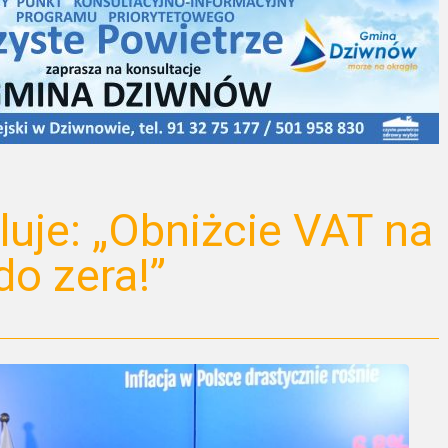
uje: „Obniżcie VAT na
do zera!”