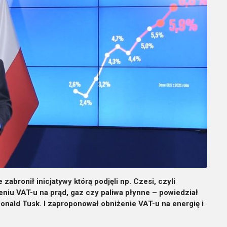
abronił inicjatywy którą podjęli np. Czesi, czyli
niu VAT-u na prąd, gaz czy paliwa płynne – powiedział
nald Tusk. I zaproponował obniżenie VAT-u na energię i