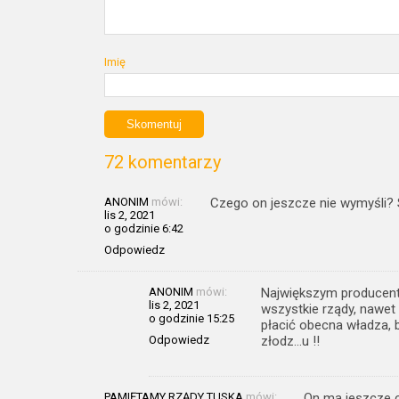
Imię
72 komentarzy
ANONIM
mówi:
Czego on jeszcze nie wymyśli? 
lis 2, 2021
o godzinie 6:42
Odpowiedz
ANONIM
mówi:
Największym producente
lis 2, 2021
wszystkie rządy, nawet 
o godzinie 15:25
płacić obecna władza, bi
Odpowiedz
złodz…u !!
PAMIĘTAMY RZĄDY TUSKA
mówi:
On ma jeszcze cz