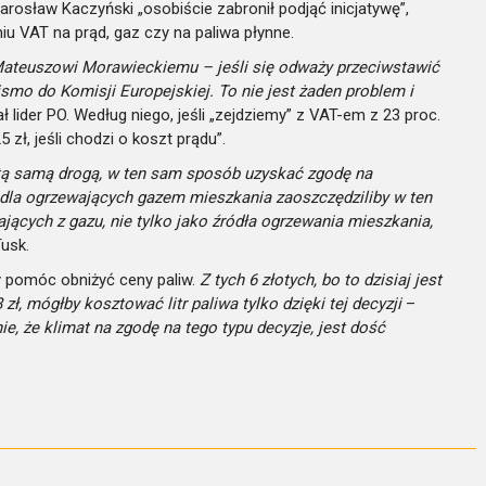
arosław Kaczyński „osobiście zabronił podjąć inicjatywę”,
u VAT na prąd, gaz czy na paliwa płynne.
euszowi Morawieckiemu – jeśli się odważy przeciwstawić
ismo do Komisji Europejskiej. To nie jest żaden problem i
 lider PO. Według niego, jeśli „zejdziemy” z VAT-em z 23 proc.
zł, jeśli chodzi o koszt prądu”.
 tą samą drogą, w ten sam sposób uzyskać zgodę na
I dla ogrzewających gazem mieszkania zaoszczędziliby w ten
ających z gazu, nie tylko jako źródła ogrzewania mieszkania,
usk.
 pomóc obniżyć ceny paliw.
Z tych 6 złotych, bo to dzisiaj jest
 zł, mógłby kosztować litr paliwa tylko dzięki tej decyzji
–
, że klimat na zgodę na tego typu decyzje, jest dość