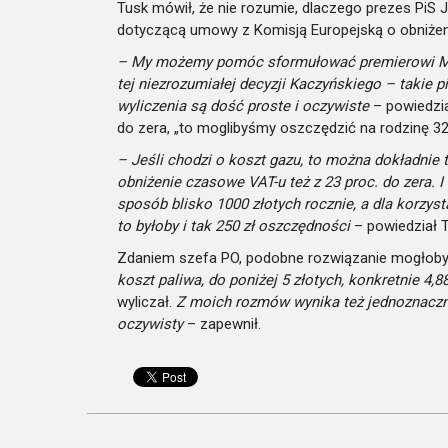
Tusk mówił, że nie rozumie, dlaczego prezes PiS J
dotyczącą umowy z Komisją Europejską o obniżeni
– My możemy pomóc sformułować premierowi Mat
tej niezrozumiałej decyzji Kaczyńskiego – takie p
wyliczenia są dość proste i oczywiste
– powiedział
do zera, „to moglibyśmy oszczędzić na rodzinę 325 
– Jeśli chodzi o koszt gazu, to można dokładnie
obniżenie czasowe VAT-u też z 23 proc. do zera. 
sposób blisko 1000 złotych rocznie, a dla korzyst
to byłoby i tak 250 zł oszczędności
– powiedział T
Zdaniem szefa PO, podobne rozwiązanie mogłoby
koszt paliwa, do poniżej 5 złotych, konkretnie 4,88
wyliczał.
Z moich rozmów wynika też jednoznacznie
oczywisty
– zapewnił.