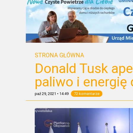
STRONA GŁÓWNA
Donald Tusk apel
paliwo i energię 
paź 29, 2021
•
14:49
72 komentarze