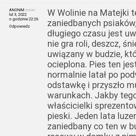
ANONIM
mówi:
W Wolinie na Matejki te
lut 3, 2022
o godzinie 22:26
zaniedbanych psiaków,
Odpowiedz
długiego czasu jest u
nie gra roli, deszcz, śn
uwiązany w budzie, któ
ocieplona. Pies ten jes
normalnie latał po po
odstawkę i przyszło m
warunkach. Jakby teg
właścicielki sprezento
pieski. Jeden lata luz
zaniedbany co ten w b