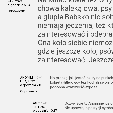
lut 4, 2022
o godzinie 6:54
chowa kaleką dwa, psy 
Odpowiedz
a głupie Babsko nic sob
niemaja jedzenia, też k
zainteresować i odebrać
Ona koło siebie niemoze
gdzie jeszcze koło, psó
zainteresować. Jeszcze
ANONIM
mówi:
No proszę-jaki jesteś czuły na punkci
lut 4, 2022
kobiety.Hitlerowcy tez kochali swoje 
o godzinie 9:01
podobna wrażliwość-zgroza.
Odpowiedz
AS
mówi:
Oczywiście ty Anonimie już o
lut 4, 2022
Nie uprawiaj hipokryzji cymba
o godzinie 10:27