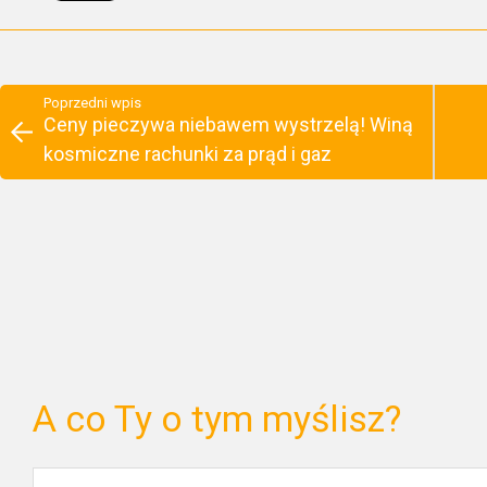
Poprzedni wpis
Ceny pieczywa niebawem wystrzelą! Winą
kosmiczne rachunki za prąd i gaz
A co Ty o tym myślisz?