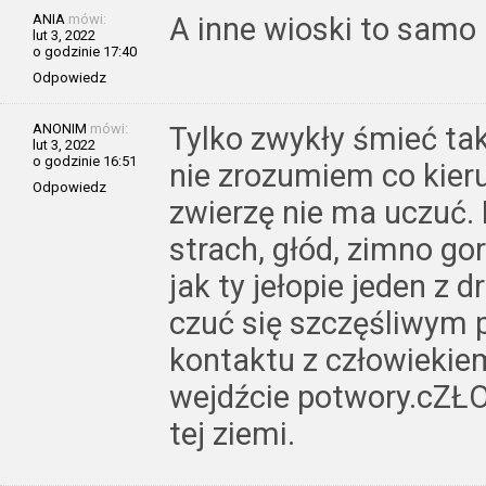
ANIA
mówi:
A inne wioski to samo 
lut 3, 2022
o godzinie 17:40
Odpowiedz
ANONIM
mówi:
Tylko zwykły śmieć tak
lut 3, 2022
o godzinie 16:51
nie zrozumiem co kieru
Odpowiedz
zwierzę nie ma uczuć. 
strach, głód, zimno go
jak ty jełopie jeden z 
czuć się szczęśliwym p
kontaktu z człowiekie
wejdźcie potwory.cZŁO
tej ziemi.