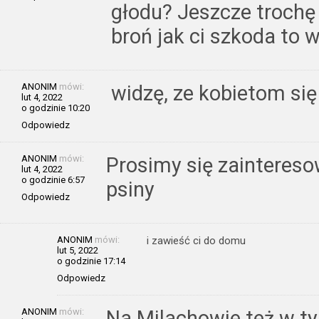
głodu? Jeszcze trochę 
broń jak ci szkoda to 
ANONIM
mówi:
widzę, ze kobietom się
lut 4, 2022
o godzinie 10:20
Odpowiedz
ANONIM
mówi:
Prosimy się zaintereso
lut 4, 2022
o godzinie 6:57
psiny
Odpowiedz
ANONIM
mówi:
i zawieść ci do domu
lut 5, 2022
o godzinie 17:14
Odpowiedz
ANONIM
mówi:
Na Milachowie też w t