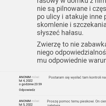
rasowy w domku z nimi
nie są pilnowane i czę
po ulicy i atakuje inne 
skomlenie i szczekani
słyszeć hałasu.
Zwierzę to nie zabawka
niego odpowiedzialnoś
mu odpowiednie warun
ANONIM
mówi:
Postaram się wysłać tam kontroli na
lut 4, 2022
o godzinie 23:59
Odpowiedz
ANONIM
mówi:
Proszę pomoc temu pieskowi. On cierp
lut 5, 2022
załatwia…