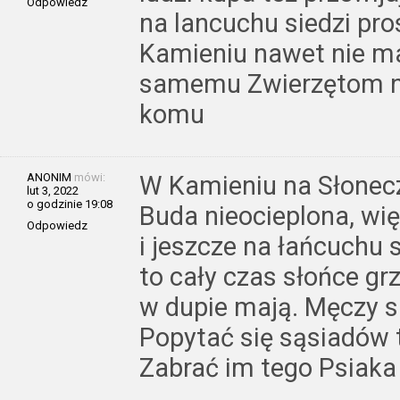
Odpowiedz
na lancuchu siedzi pros
Kamieniu nawet nie ma
samemu Zwierzętom n
komu
ANONIM
mówi:
W Kamieniu na Słoneczn
lut 3, 2022
o godzinie 19:08
Buda nieocieplona, wię
Odpowiedz
i jeszcze na łańcuchu 
to cały czas słońce gr
w dupie mają. Męczy si
Popytać się sąsiadów 
Zabrać im tego Psiaka 