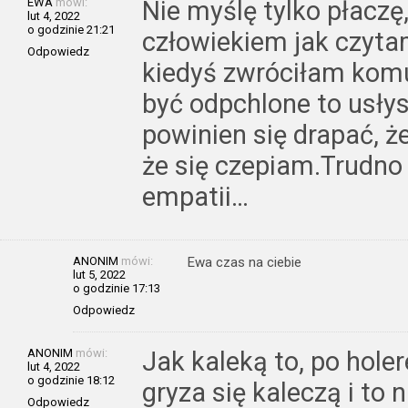
EWA
mówi:
Nie myślę tylko płaczę
lut 4, 2022
o godzinie 21:21
człowiekiem jak czytam
Odpowiedz
kiedyś zwróciłam kom
być odpchlone to usłys
powinien się drapać, ż
że się czepiam.Trudno
empatii…
ANONIM
mówi:
Ewa czas na ciebie
lut 5, 2022
o godzinie 17:13
Odpowiedz
ANONIM
mówi:
Jak kaleką to, po hole
lut 4, 2022
o godzinie 18:12
gryza się kaleczą i to
Odpowiedz