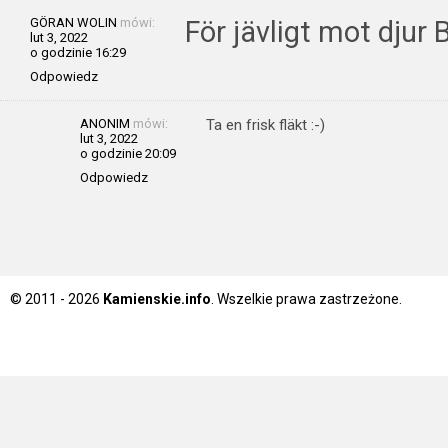
GÖRAN WOLIN
mówi:
För jävligt mot djur 
lut 3, 2022
o godzinie 16:29
Odpowiedz
ANONIM
mówi:
Ta en frisk fläkt :-)
lut 3, 2022
o godzinie 20:09
Odpowiedz
© 2011 - 2026
Kamienskie.info
. Wszelkie prawa zastrzeżone.