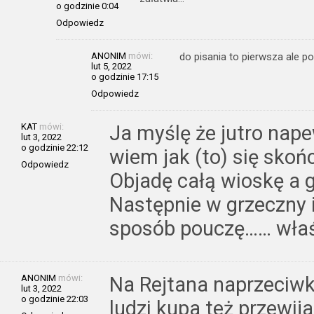
o godzinie 0:04
Odpowiedz
ANONIM
mówi:
do pisania to pierwsza ale p
lut 5, 2022
o godzinie 17:15
Odpowiedz
KAT
mówi:
Ja myślę że jutro nape
lut 3, 2022
o godzinie 22:12
wiem jak (to) się skońc
Odpowiedz
Objadę całą wioskę a 
Następnie w grzeczny i
sposób pouczę…… właśc
ANONIM
mówi:
Na Rejtana naprzeciwk
lut 3, 2022
o godzinie 22:03
ludzi kupa też przewija