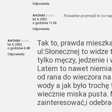
Odpowiedz
ANONIM
mówi:
Poważnie przemyśl to co nap
lut 4, 2022
o godzinie 11:36
Odpowiedz
ANONIM
mówi:
Tak to, prawda mieszk
lut 4, 2022
o godzinie 6:48
ul:Słonecznej to widze 
Odpowiedz
tylko męczy, jedzenie i
Latem to nawet niemiał
od rana do wieczora na
wody a jak było trochę t
wiecznie miska pusta. 
zainteresować,i odebr