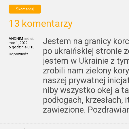
13 komentarzy
ANONIM
mówi:
Jestem na granicy ko
mar 1, 2022
o godzinie 0:15
po ukraińskiej stronie z
Odpowiedz
jestem w Ukrainie z ty
zrobili nam zielony kor
naszej prywatnej inicja
niby wszystko okej a t
podłogach, krzesłach, it
zawiezione. Pozdrawia