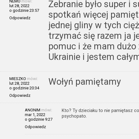
NEMO
mówi:
Zebranie było super i s
lut 28, 2022
o godzinie 23:57
spotkań więcej pamię
Odpowiedz
jednej gliny w tych ci
trzymać się razem ja
pomuc i że mam dużo z
Ukrainie i jestem cał
MIESZKO
mówi:
Wołyń pamiętamy
lut 28, 2022
o godzinie 20:34
Odpowiedz
ANONIM
mówi:
Kto? Ty dzieciaku to nie pamiętasz co
mar 1, 2022
psychopato.
o godzinie 9:27
Odpowiedz