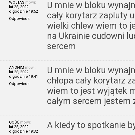
WOJTAS
mówi:
U mnie w bloku wynaj
lut 28, 2022
o godzinie 19:52
cały korytarz zapluty 
Odpowiedz
wielki chlew wiem to j
na Ukrainie cudowni lu
sercem
ANONIM
mówi:
U mnie w bloku wynajm
lut 28, 2022
o godzinie 19:41
chłopa cały korytarz z
Odpowiedz
wiem to jest wyjątek m
całym sercem jestem 
GOŚĆ
mówi:
A kiedy to spotkanie by
lut 28, 2022
o godzinie 19:32