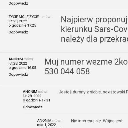
Odpowiedz
ŻYCIE MOJE,ŻYCIE...
mówi:
Najpierw proponuj
lut 28, 2022
o godzinie 17:25
kierunku Sars-Cov 
Odpowiedz
należy dla przekra
ANONIM
mówi:
Muj numer wezme 2kob
lut 28, 2022
o godzinie 16:05
530 044 058
Odpowiedz
ANONIM
mówi:
Jesteś dumny z siebie, sexistowski 
lut 28, 2022
o godzinie 17:31
Odpowiedz
ANONIM
mówi:
Nie interesuj się. Wojna jest
mar 1, 2022