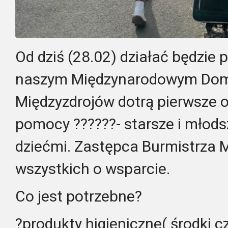
Od dziś (28.02) działać będzi
naszym Międzynarodowym Domu
Międzyzdrojów dotrą pierwsze 
pomocy ??????- starsze i młodsz
dziećmi. Zastępca Burmistrza 
wszystkich o wsparcie.
Co jest potrzebne?
?produkty higieniczne( środki c