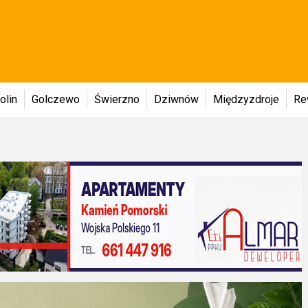
olin
Golczewo
Świerzno
Dziwnów
Międzyzdroje
Re