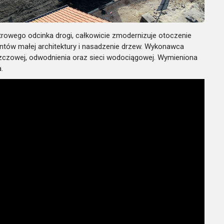
rowego odcinka drogi, całkowicie zmodernizuje otoczenie
tów małej architektury i nasadzenie drzew. Wykonawca
szczowej, odwodnienia oraz sieci wodociągowej. Wymieniona
.