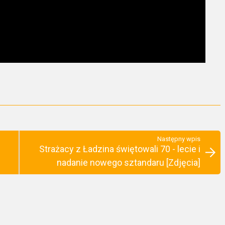
Następny wpis
Strażacy z Ładzina świętowali 70 - lecie i
nadanie nowego sztandaru [Zdjęcia]