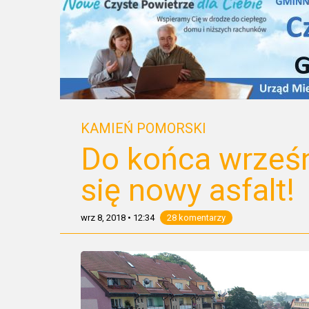
KAMIEŃ POMORSKI
Do końca wrześn
się nowy asfalt!
wrz 8, 2018
•
12:34
28 komentarzy