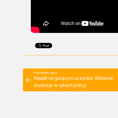
Poprzedni wpis
Wpadli na gorącym uczynku! Sklepowi
złodzieje w rękach policji