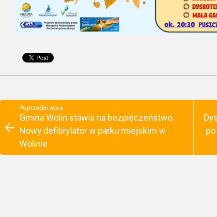
Poprzedni wpis
Gmina Wolin stawia na bezpieczeństwo.
Dys
Nowy defibrylator w parku miejskim w
po
Wolinie