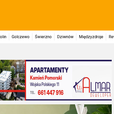
olin
Golczewo
Świerzno
Dziwnów
Międzyzdroje
Re