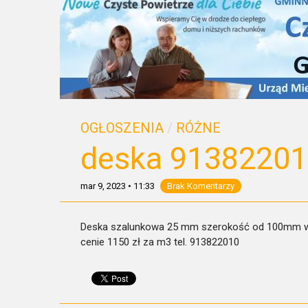
OGŁOSZENIA
/
RÓŻNE
deska 9138220
mar 9, 2023
•
11:33
Brak Komentarzy
Deska szalunkowa 25 mm szerokość od 100mm w g
cenie 1150 zł za m3 tel. 913822010