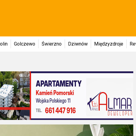
olin
Golczewo
Świerzno
Dziwnów
Międzyzdroje
Re