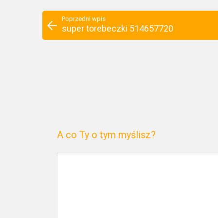
Poprzedni wpis
super torebeczki 514657720
A co Ty o tym myślisz?