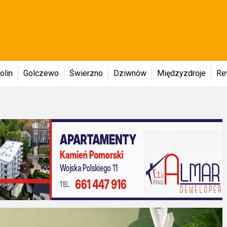
olin
Golczewo
Świerzno
Dziwnów
Międzyzdroje
Re