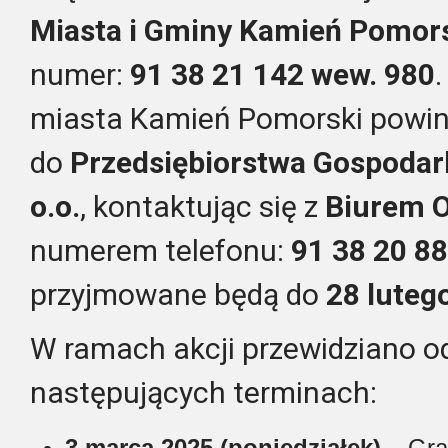
Miasta i Gminy Kamień Pomor
numer:
91 38 21 142 wew. 980
miasta Kamień Pomorski powinn
do
Przedsiębiorstwa Gospodar
o.o.
, kontaktując się z
Biurem O
numerem telefonu:
91 38 20 8
przyjmowane będą do
28 luteg
W ramach akcji przewidziano 
następujących terminach:
3 marca 2025 (poniedziałek)
– Gra