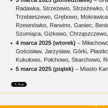
Radawka, Strzeżewo, Strzeżewko, C
Trzebieszewo, Grębowo, Mokrawica
Rzewnówko, Rarwino, Ganiec, Benic
Szumiąca, Giżkowo, Chrząszczewo,
4 marca 2025 (wtorek)
– Miłachowo
Gościsław, Jarzysław, Górki, Płastk
Kukułowo, Połchowo, Skarchowo, Ro
5 marca 2025 (piątek)
– Miasto Kam