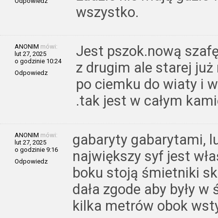
Odpowiedz
wszystko.
ANONIM
mówi:
Jest pszok.nową szafę 
lut 27, 2025
o godzinie 10:24
z drugim ale starej już
Odpowiedz
po ciemku do wiaty i w
.tak jest w całym kam
ANONIM
mówi:
gabaryty gabarytami, l
lut 27, 2025
o godzinie 9:16
największy syf jest właś
Odpowiedz
boku stoją śmietniki s
dała zgode aby były w 
kilka metrów obok wst