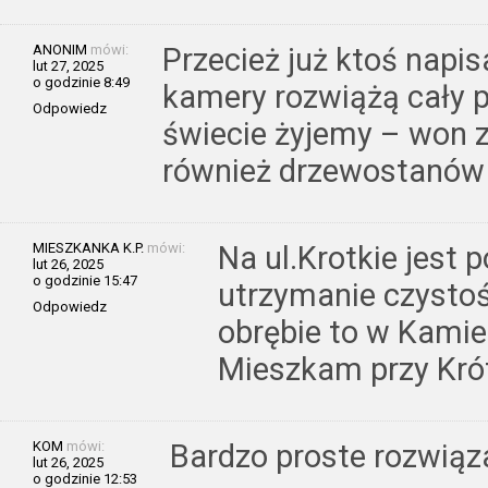
ANONIM
mówi:
Przecież już ktoś napis
lut 27, 2025
o godzinie 8:49
kamery rozwiążą cały 
Odpowiedz
świecie żyjemy – won z
również drzewostanów i
MIESZKANKA K.P.
mówi:
Na ul.Krotkie jest p
lut 26, 2025
o godzinie 15:47
utrzymanie czystoś
Odpowiedz
obrębie to w Kamie
Mieszkam przy Krót
KOM
mówi:
Bardzo proste rozwiąz
lut 26, 2025
o godzinie 12:53