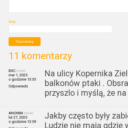
Imię
11 komentarzy
BXC
mówi:
Na ulicy Kopernika Zie
mar 1, 2025
o godzinie 13:35
balkonów ptaki . Obsra
Odpowiedz
przyszlo i myślą, że na
ANONIM
mówi:
Jakby często były zabie
lut 27, 2025
o godzinie 13:59
Ludzie nie mają gdzie 