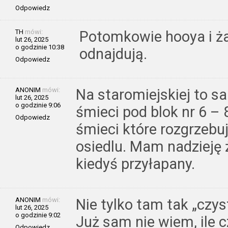
Odpowiedz
TH
mówi:
Potomkowie hooya i ża
lut 26, 2025
o godzinie 10:38
odnajdują.
Odpowiedz
ANONIM
mówi:
Na staromiejskiej to sa
lut 26, 2025
o godzinie 9:06
śmieci pod blok nr 6 – 
Odpowiedz
śmieci które rozgrzebu
osiedlu. Mam nadzieję 
kiedyś przyłapany.
ANONIM
mówi:
Nie tylko tam tak „czys
lut 26, 2025
o godzinie 9:02
Już sam nie wiem, ile 
Odpowiedz