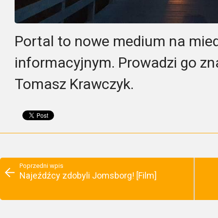
Portal to nowe medium na mied
informacyjnym. Prowadzi go zn
Tomasz Krawczyk.
Poprzedni wpis
Najeźdźcy zdobyli Jomsborg! [Film]