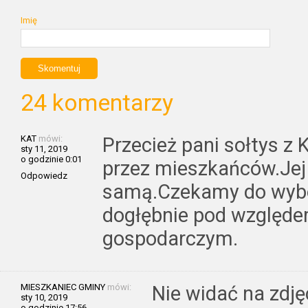
Imię
24 komentarzy
KAT
mówi:
Przecież pani sołtys z
sty 11, 2019
o godzinie 0:01
przez mieszkańców.Jej 
Odpowiedz
samą.Czekamy do wybor
dogłębnie pod względe
gospodarczym.
MIESZKANIEC GMINY
mówi:
Nie widać na zdję
sty 10, 2019
o godzinie 17:56