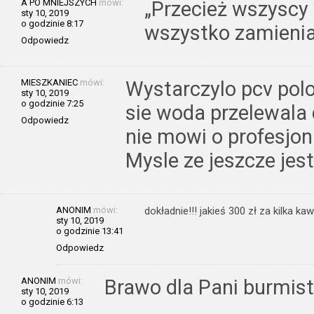
A PO MNIEJSZYCH
mówi:
„Przecież wszyscy 
sty 10, 2019
o godzinie 8:17
wszystko zamienia 
Odpowiedz
MIESZKANIEC
mówi:
Wystarczylo pcv pol
sty 10, 2019
o godzinie 7:25
sie woda przelewala 
Odpowiedz
nie mowi o profesjo
Mysle ze jeszcze jest
ANONIM
mówi:
dokładnie!!! jakieś 300 zł za kilka ka
sty 10, 2019
o godzinie 13:41
Odpowiedz
ANONIM
mówi:
Brawo dla Pani burmist
sty 10, 2019
o godzinie 6:13