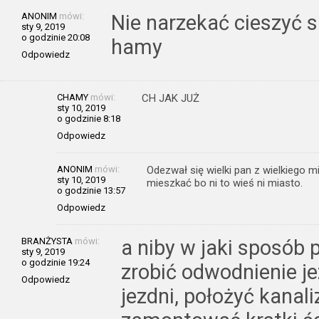
ANONIM
mówi:
Nie narzekać cieszyć s
sty 9, 2019
o godzinie 20:08
hamy
Odpowiedz
CHAMY
mówi:
CH JAK JUŻ
sty 10, 2019
o godzinie 8:18
Odpowiedz
ANONIM
mówi:
Odezwał się wielki pan z wielkiego m
sty 10, 2019
mieszkać bo ni to wieś ni miasto.
o godzinie 13:57
Odpowiedz
BRANŻYSTA
mówi:
a niby w jaki sposób
sty 9, 2019
o godzinie 19:24
zrobić odwodnienie j
Odpowiedz
jezdni, położyć kanal