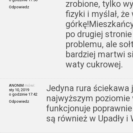
zrobione, tylko 
Odpowiedz
fizyki i myślał, ż
górkę!Mieszkańcy 
po drugiej stronie
problemu, ale soł
bardziej martwi s
waty cukrowej.
ANONIM
mówi:
Jedyna rura ściekawa j
sty 10, 2019
o godzinie 17:42
najwyższym poziomie 
Odpowiedz
funkcjonuje poprawnie 
są również w Upadły i