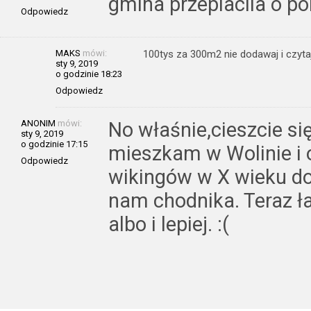
gmina przeplacila o po
Odpowiedz
MAKS
mówi:
100tys za 300m2 nie dodawaj i czyt
sty 9, 2019
o godzinie 18:23
Odpowiedz
ANONIM
mówi:
No właśnie,cieszcie si
sty 9, 2019
o godzinie 17:15
mieszkam w Wolinie i 
Odpowiedz
wikingów w X wieku do
nam chodnika. Teraz ła
albo i lepiej. :(