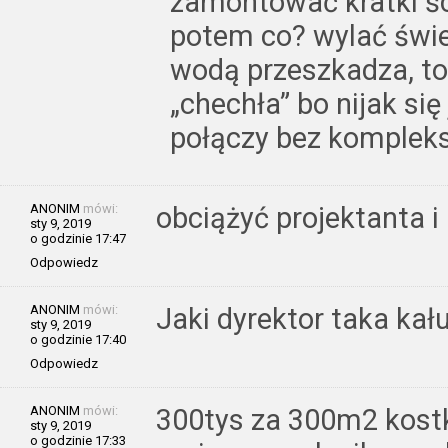
zamontować kratki ś
potem co? wylać świe
wodą przeszkadza, to
„chechła” bo nijak się
połączy bez komplek
ANONIM
mówi:
obciążyć projektanta i
sty 9, 2019
o godzinie 17:47
Odpowiedz
ANONIM
mówi:
Jaki dyrektor taka kał
sty 9, 2019
o godzinie 17:40
Odpowiedz
ANONIM
mówi:
300tys za 300m2 kostk
sty 9, 2019
o godzinie 17:33