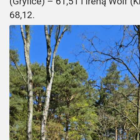
(Gryfice) – 61,51 i Ireną Wolf 
68,12.