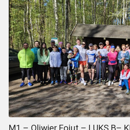
M1 – Oliwier Fojut – LUKS B–