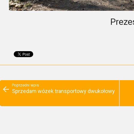
Preze
Poprzedni wpis
Sprzedam wózek transportowy dwukołowy