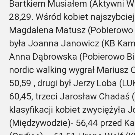
Bartkiem Musiałem (Aktywni 
28,29. Wśród kobiet najszybciej
Magdalena Matusz (Pobierowo B
była Joanna Janowicz (KB Kami
Anna Dąbrowska (Pobierowo Bie
nordic walking wygrał Mariusz C
50,59 , drugi był Jerzy Loba (L
60,45, trzeci Jarosław Chadaś 
klasyfikacji kobiet zwyciężyła 
(Międzywodzie)- 56,44 przed K