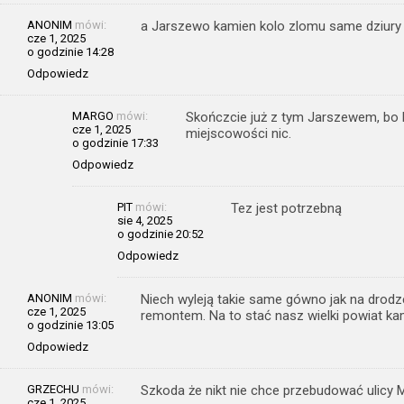
ANONIM
mówi:
a Jarszewo kamien kolo zlomu same dziury
cze 1, 2025
o godzinie 14:28
Odpowiedz
MARGO
mówi:
Skończcie już z tym Jarszewem, bo kr
cze 1, 2025
miejscowości nic.
o godzinie 17:33
Odpowiedz
PIT
mówi:
Tez jest potrzebną
sie 4, 2025
o godzinie 20:52
Odpowiedz
ANONIM
mówi:
Niech wyleją takie same gówno jak na drodz
cze 1, 2025
remontem. Na to stać nasz wielki powiat kam
o godzinie 13:05
Odpowiedz
GRZECHU
mówi:
Szkoda że nikt nie chce przebudować ulicy M
cze 1, 2025