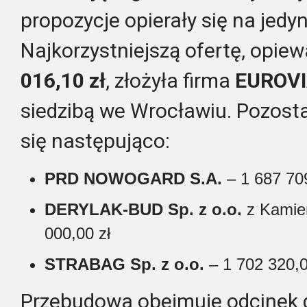
propozycje opierały się na jedy
Najkorzystniejszą ofertę, opie
016,10 zł
, złożyła firma
EUROVI
siedzibą we Wrocławiu. Pozosta
się następująco:
PRD NOWOGARD S.A.
– 1 687 709
DERYLAK-BUD Sp. z o.o.
z Kamien
000,00 zł
STRABAG Sp. z o.o.
– 1 702 320,0
Przebudowa obejmuje odcinek d