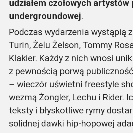
udziałem czołowych artystów p
undergroundowej
.
Podczas wydarzenia wystąpią zn
Turin, Żelu Żelson, Tommy Rosa
Klakier. Każdy z nich wnosi unika
z pewnością porwą publiczność
– wieczór uświetni freestyle s
wezmą Żongler, Lechu i Rider. 
teksty i błyskotliwe rymy dosta
solidnej dawki hip-hopowej adad