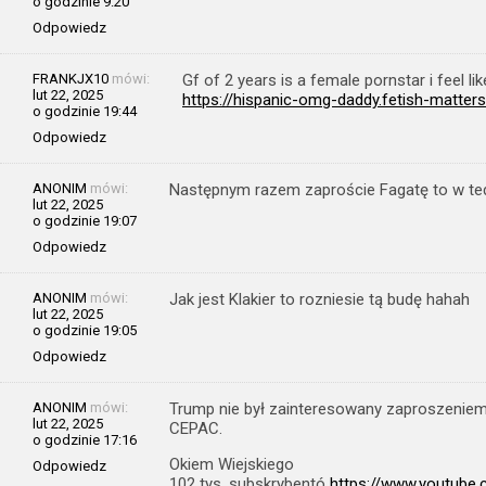
o godzinie 9:20
Odpowiedz
FRANKJX10
mówi:
Gf of 2 years is a female pornstar i feel like
lut 22, 2025
https://hispanic-omg-daddy.fetish-matters
o godzinie 19:44
Odpowiedz
ANONIM
mówi:
Następnym razem zaproście Fagatę to w te
lut 22, 2025
o godzinie 19:07
Odpowiedz
ANONIM
mówi:
Jak jest Klakier to rozniesie tą budę hahah
lut 22, 2025
o godzinie 19:05
Odpowiedz
ANONIM
mówi:
Trump nie był zainteresowany zaproszeniem
lut 22, 2025
CEPAC.
o godzinie 17:16
Okiem Wiejskiego
Odpowiedz
102 tys. subskrybentó
https://www.youtub