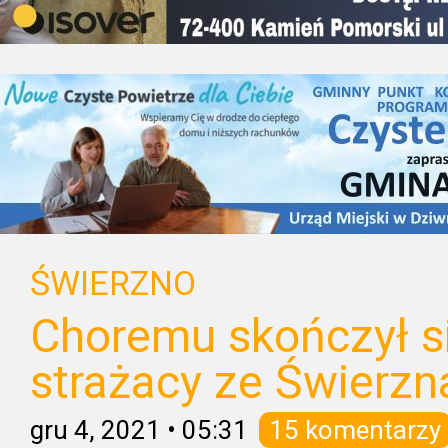
ŚWIERZNO
Choremu skończył si
strażacy ze Świerzn
gru 4, 2021
•
05:31
15 komentarzy