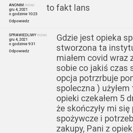
ANONIM
mówi:
to fakt lans
gru 4, 2021
o godzinie 10:23
Odpowiedz
SPRAWIEDLIWY
mówi:
Gdzie jest opieka s
gru 4, 2021
o godzinie 9:31
stworzona ta instyt
Odpowiedz
miałem covid wraz 
sobie co jakiś czas s
opcja potrzrbuje po
spoleczna ) użyłem t
opieki czekałem 5 
że skończyły mi si
spożywcze i potrzeb
zakupy, Pani z opiek