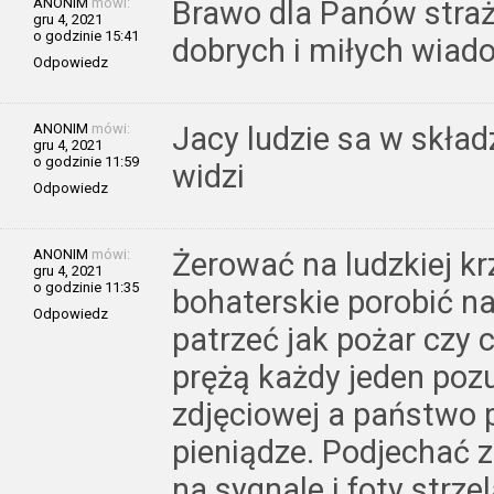
ANONIM
mówi:
Brawo dla Panów stra
gru 4, 2021
o godzinie 15:41
dobrych i miłych wia
Odpowiedz
ANONIM
mówi:
Jacy ludzie sa w skład
gru 4, 2021
o godzinie 11:59
widzi
Odpowiedz
ANONIM
mówi:
Żerować na ludzkiej kr
gru 4, 2021
o godzinie 11:35
bohaterskie porobić na
Odpowiedz
patrzeć jak pożar czy 
prężą każdy jeden pozu
zdjęciowej a państwo 
pieniądze. Podjechać 
na sygnale i foty strz