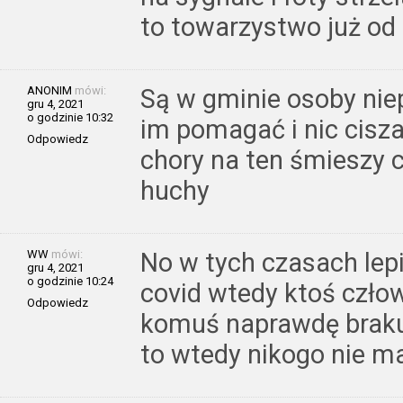
to towarzystwo już od 
ANONIM
mówi:
Są w gminie osoby ni
gru 4, 2021
o godzinie 10:32
im pomagać i nic cisza.
Odpowiedz
chory na ten śmieszy c
huchy
WW
mówi:
No w tych czasach lepi
gru 4, 2021
o godzinie 10:24
covid wtedy ktoś czło
Odpowiedz
komuś naprawdę brakuj
to wtedy nikogo nie m