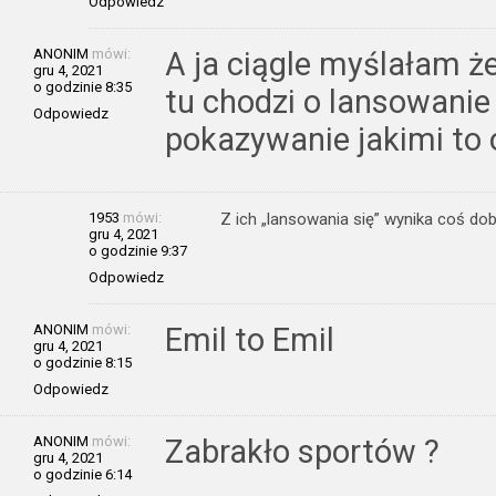
Odpowiedz
ANONIM
mówi:
A ja ciągle myślałam że
gru 4, 2021
o godzinie 8:35
tu chodzi o lansowanie 
Odpowiedz
pokazywanie jakimi to 
1953
mówi:
Z ich „lansowania się” wynika coś do
gru 4, 2021
o godzinie 9:37
Odpowiedz
ANONIM
mówi:
Emil to Emil
gru 4, 2021
o godzinie 8:15
Odpowiedz
ANONIM
mówi:
Zabrakło sportów ?
gru 4, 2021
o godzinie 6:14