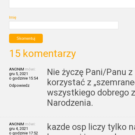
Imię
15 komentarzy
ANONIM
mówi:
Nie życzę Pani/Panu z 
gru 5, 2021
o godzinie 15:54
korzystać z „szemrane
Odpowiedz
wszystkiego dobrego z
Narodzenia.
ANONIM
mówi:
kazde osp liczy tylko n
gru 4, 2021
o godzinie 17:52