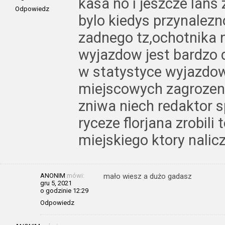
kasa no i jeszcze lans 
Odpowiedz
bylo kiedys przynalezno
zadnego tz,ochotnika n
wyjazdow jest bardzo
w statystyce wyjazdow 
miejscowych zagrozen 
zniwa niech redaktor s
ryceze florjana zrobil
miejskiego ktory nalic
ANONIM
mówi:
mało wiesz a dużo gadasz
gru 5, 2021
o godzinie 12:29
Odpowiedz