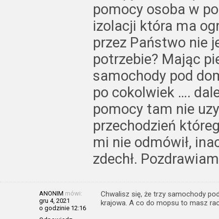
pomocy osoba w pot
izolacji która ma og
przez Państwo nie 
potrzebie? Mając pi
samochody pod dom
po cokolwiek …. dale
pomocy tam nie uzy
przechodzień które
mi nie odmówił, ina
zdechł. Pozdrawiam
ANONIM
mówi:
Chwalisz się, że trzy samochody po
gru 4, 2021
krajowa. A co do mopsu to masz ra
o godzinie 12:16