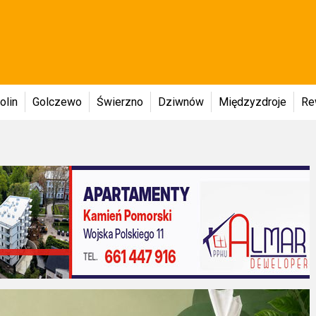
olin
Golczewo
Świerzno
Dziwnów
Międzyzdroje
Re