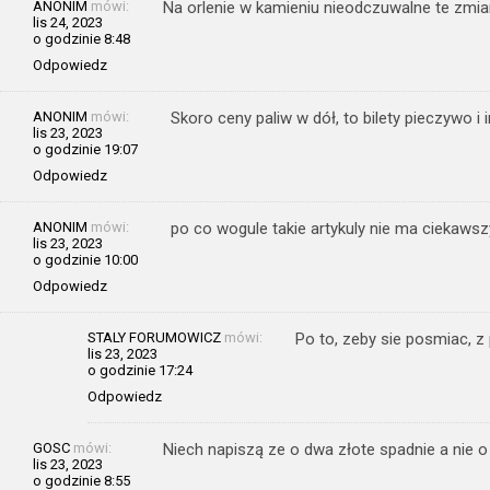
ANONIM
mówi:
Na orlenie w kamieniu nieodczuwalne te zmia
lis 24, 2023
o godzinie 8:48
Odpowiedz
ANONIM
mówi:
Skoro ceny paliw w dół, to bilety pieczywo i i
lis 23, 2023
o godzinie 19:07
Odpowiedz
ANONIM
mówi:
po co wogule takie artykuly nie ma ciekawsz
lis 23, 2023
o godzinie 10:00
Odpowiedz
STALY FORUMOWICZ
mówi:
Po to, zeby sie posmiac, z 
lis 23, 2023
o godzinie 17:24
Odpowiedz
GOSC
mówi:
Niech napiszą ze o dwa złote spadnie a nie o
lis 23, 2023
o godzinie 8:55