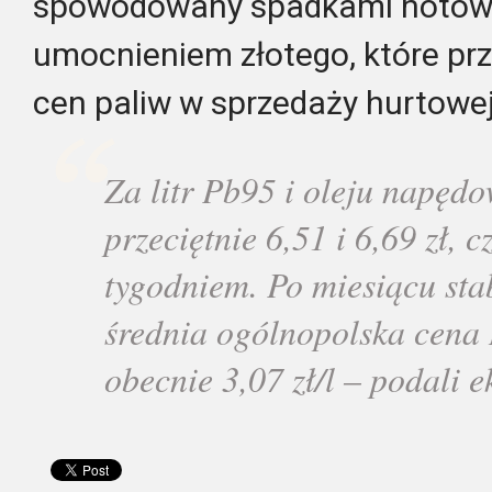
spowodowany spadkami notowa
umocnieniem złotego, które prze
cen paliw w sprzedaży hurtowej
Za litr Pb95 i oleju napęd
przeciętnie 6,51 i 6,69 zł, c
tygodniem. Po miesiącu stab
średnia ogólnopolska cena
obecnie 3,07 zł/l – podali e