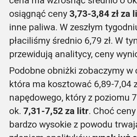
cena ma wzrosnąć średnio o ok.
osiągnąć ceny
3,73-3,84 zł za l
inne paliwa. W zeszłym tygodni
płaciliśmy średnio 6,79 zł. W ty
przewidują analitycy, ceny wyn
Podobne obniżki zobaczymy w 
która ma kosztować 6,89-7,04 zł
napędowego, który z poziomu 7
ok.
7,31-7,52 za litr
. Choć ceny
bardzo wysokie z powodu trwają