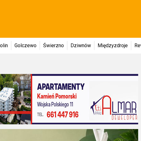
olin
Golczewo
Świerzno
Dziwnów
Międzyzdroje
Re