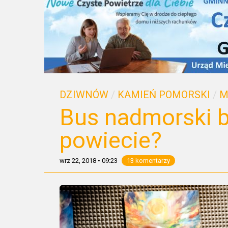
DZIWNÓW
/
KAMIEŃ POMORSKI
/
M
Bus nadmorski b
powiecie?
wrz 22, 2018
•
09:23
13 komentarzy