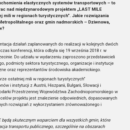
uchomienia elastycznych systemów transportowych – to
 prac nad międzynarodowym projektem „LAST MILE
 mili w regionach turystycznych”. Jakie rozwiązania
etropolitalnego oraz gmin nadmorskich – Dziwnowa,
w?
acja działań zaplanowanych do realizacji w kolejnych dwóch
czas konferencji, która odbyła się 19 września 2018 r. w
ecinie. Do udziału w wydarzeniu zaproszono przedstawicieli
, podmioty sektora turystycznego, organizacje i instytucje
yczne oraz reprezentantów środowiska akademickiego.
 ostatniej mili w regionach turystycznych”
ów i instytucji z Austrii, Hiszpanii, Bułgarii, Słowacji i
podarki Przestrzennej Województwa Zachodniopomorskiego w
 celów projektu jest znalezienie odpowiednich, dopasowanych
nych rozwiązań z wykorzystaniem zrównoważonego i
E będą skutecznym wsparciem dla wszystkich gmin, które
acja transportu publicznego, szczególnie na obszarach