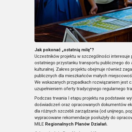
Jak pokonać „ostatnią milę”?
Uczestników projektu w szczególności interesuje p
ostatniego przystanku transportu publicznego do a
kulturalnej. Zakres projektu obejmuje również za
publicznych dla mieszkańców małych miejscowości,
We wskazanych przypadkach rozwiązaniem jest c
uzupełnieniem oferty tradycyjnego regularnego tr
Podczas trwania I etapu projektu na podstawie w
doświadczeń oraz opracowanych dokumentów eks
dla różnych szczebli zarządzania (od unijnego, po
wypracowane rekomendacje posłużyły do opracow
MILE
Regionalnych Planów Działań.