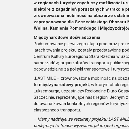
w regionach turystycznych czy możliwości ur
niektóre z zagadnień poruszanych w trakcie
zrównoważona mobilność na obszarze ostatniej
zaproponowano dla Szczecińskiego Obszaru M
Wolina, Kamienia Pomorskiego i Międzyzdrojó
Międzynarodowe doświadczenia
Podsumowanie pierwszego etapu prac oraz prezent
latach trwania projektu zostały przedstawione pod
Centrum Kultury Euroregionu Stara Rzeźnia w Szcz
samorządów, organizatorów transportu publicznego
odpowiedzialne za polityki transportowe i turyst
„LAST MILE – zrównoważona mobilność na obszarze
to
międzynarodowy projekt
, w którym obok region
Luksemburga, uczestniczy Regionalne Biuro Gos
Szczecinie, reprezentujące nasz region. Jednym z
do uwarunkowań konkretnych regionów turystycz
elastycznego transportu.
–
Mamy nadzieje, że rezultaty projektu LAST MIL
podejmują to trudne wyzwanie, jakim jest organiz