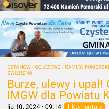
DZIWNÓW
/
GOLCZEWO
/
KAMIEŃ POMORSK
ŚWIERZNO
Burze, ulewy i upał
IMGW dla Powiatu K
lip 10, 2024
•
09:14
1 Komentarz