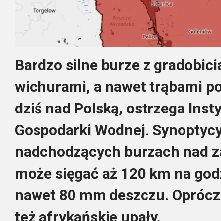
Bardzo silne burze z gradobici
wichurami, a nawet trąbami p
dziś nad Polską, ostrzega Insty
Gospodarki Wodnej. Synoptycy 
nadchodzących burzach nad za
może sięgać aż 120 km na godz
nawet 80 mm deszczu. Oprócz 
też afrykańskie upały.