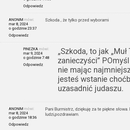
Odpowiedz
ANONIM
mówi:
Szkoda , że tylko przed wyborami
mar 8, 2024
o godzinie 23:37
Odpowiedz
PINEZKA
mówi:
„Szkoda, to jak „Muł
mar 9, 2024
o godzinie 7:48
zanieczyści” POmyśl 
Odpowiedz
nie mając najmniejsz
jesteś wstanie choć
uzasadnić judaszu.
ANONIM
mówi:
Pani Burmistrz, dziękuję za te piękne słowa
mar 8, 2024
ludzi,pozdrawiam.
o godzinie 18:36
Odpowiedz