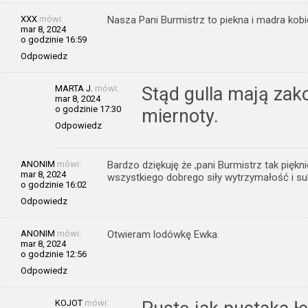
XXX
mówi:
Nasza Pani Burmistrz to piekna i madra kobi
mar 8, 2024
o godzinie 16:59
Odpowiedz
MARTA J.
mówi:
Stąd gulla mają zak
mar 8, 2024
o godzinie 17:30
miernoty.
Odpowiedz
ANONIM
mówi:
Bardzo dziękuję że ,pani Burmistrz tak pięk
mar 8, 2024
wszystkiego dobrego siły wytrzymałość i su
o godzinie 16:02
Odpowiedz
ANONIM
mówi:
Otwieram lodówkę Ewka.
mar 8, 2024
o godzinie 12:56
Odpowiedz
KOJOT
mówi: