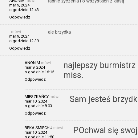
ANONIM
mówi:
ładnie życzenia i o wszystkich z klasą
mar 9, 2024
o godzinie 12:43
Odpowiedz
.
mówi:
ale brzydka
mar 9, 2024
o godzinie 12:39
Odpowiedz
ANONIM
mówi:
najlepszy burmistrz 
mar 9, 2024
o godzinie 16:15
miss.
Odpowiedz
MIESZKAŃCY
mówi:
Sam jesteś brzydki
mar 10, 2024
o godzinie 8:03
Odpowiedz
BEKA ŚMIECHU
mówi:
POchwal się swoją
mar 10, 2024
o godzinie 11:50