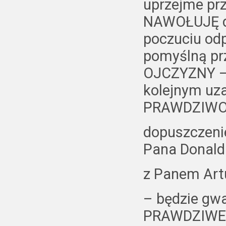
uprzejme pr
NAWOŁUJĘ do
poczuciu odp
pomyślną pr
OJCZYZNY – 
kolejnym uz
PRAWDZIWOŚC
dopuszczeni
Pana Donald
z Panem Art
– będzie gwa
PRAWDZIWE A