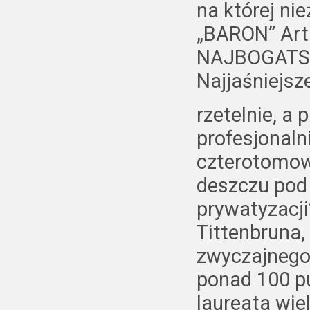
na której ni
„BARON” Art
NAJBOGATSZ
Najjaśniejsze
rzetelnie, a
profesjonaln
czterotomowe
deszczu pod 
prywatyzacj
Tittenbruna,
zwyczajnego
ponad 100 pu
laureata wie