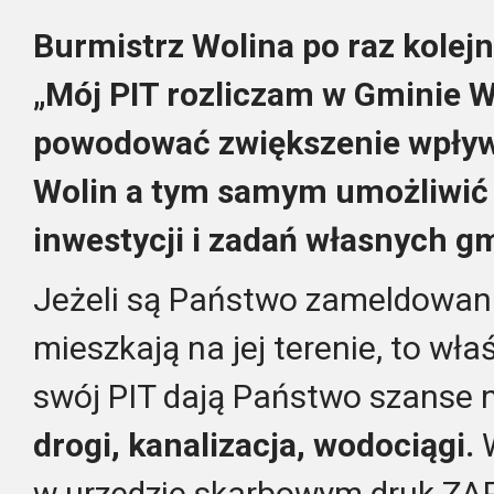
Burmistrz Wolina po raz kole
„Mój PIT rozliczam w Gminie W
powodować zwiększenie wpły
Wolin a tym samym umożliwić 
inwestycji i zadań własnych g
Jeżeli są Państwo zameldowan
mieszkają na jej terenie, to właś
swój PIT dają Państwo szanse 
drogi,
kanalizacja,
wodociągi.
w urzędzie skarbowym druk ZAP