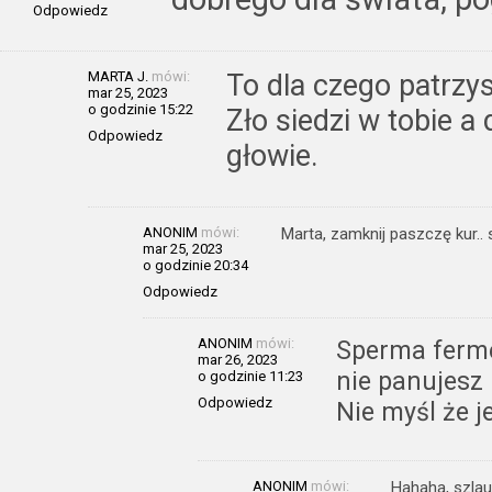
Odpowiedz
MARTA J.
mówi:
To dla czego patrzys
mar 25, 2023
o godzinie 15:22
Zło siedzi w tobie a
Odpowiedz
głowie.
ANONIM
mówi:
Marta, zamknij paszczę kur.. 
mar 25, 2023
o godzinie 20:34
Odpowiedz
ANONIM
mówi:
Sperma ferme
mar 26, 2023
nie panujesz
o godzinie 11:23
Odpowiedz
Nie myśl że 
ANONIM
mówi:
Hahaha, szlau