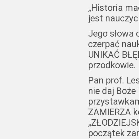
„Historia mag
jest nauczyci
Jego słowa 
czerpać nauk
UNIKAĆ BŁĘDÓ
przodkowie.
Pan prof. L
nie daj Boże
przystawkami
ZAMIERZA k
„ZŁODZIEJSK
początek za