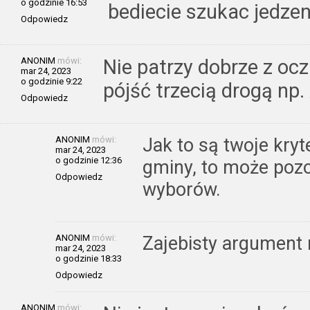
o godzinie 16:53
bediecie szukac jedzen
Odpowiedz
ANONIM
mówi:
Nie patrzy dobrze z ocz
mar 24, 2023
o godzinie 9:22
pójść trzecią drogą np
Odpowiedz
ANONIM
mówi:
Jak to są twoje kry
mar 24, 2023
o godzinie 12:36
gminy, to może poz
Odpowiedz
wyborów.
ANONIM
mówi:
Zajebisty argument 
mar 24, 2023
o godzinie 18:33
Odpowiedz
ANONIM
mówi: