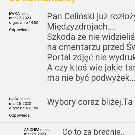
EWKA
mówi:
Pan Celiński już rozłoż
mar 27, 2023
o godzinie 14:53
Międzyzdrojach….
Odpowiedz
Szkoda że nie widzieli
na cmentarzu przed Św
Portal zdjęć nie wydr
A czy ktoś wie jakie t
ma nie być podwyżek
GOŚĆ
mówi:
Wybory coraz bliżej.Ta
mar 25, 2023
o godzinie 21:58
Odpowiedz
ANONIM
mówi:
Co to za brednie…
mar 26, 2023