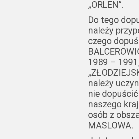
„ORLEN”.
Do tego dopu
należy przy
czego dopuśc
BALCEROWICZ
1989 – 1991
„ZŁODZIEJSK
należy uczyn
nie dopuści
naszego kraj
osób z obsza
MASLOWA.