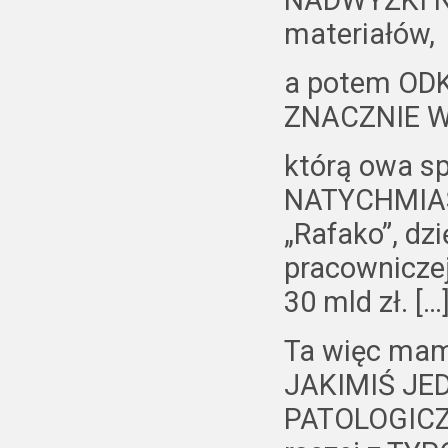
NADWYŻKI 
materiałów,
a potem ODK
ZNACZNIE 
którą owa 
NATYCHMIAST
„Rafako”, dz
pracownicze
30 mld zł. […
Ta więc mamy
JAKIMIŚ J
PATOLOGICZN