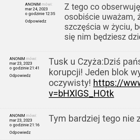
ANONIM
mówi:
Z tego co obserwuję
mar 24, 2023
o godzinie 12:35
osobiście uważam, ż
Odpowiedz
szczęścia w życiu, b
się nim będziesz dzie
ANONIM
mówi:
Tusk u Czyża:Dziś pań
mar 23, 2023
o godzinie 21:41
korupcji! Jeden blok w
Odpowiedz
oczywisty!
https://ww
v=bHXlGS_HOtk
ANONIM
mówi:
Tym bardziej tego nie z
mar 23, 2023
o godzinie 21:16
Odpowiedz