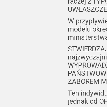
raczej z T
UWŁASZCZE
W przypływie
modelu okre
ministerstwa
STWIERDZAJĄ
najzwyczajni
WYPROWADZA
PAŃSTWOWEJ
ZABOREM MI
Ten indywid
jednak od 