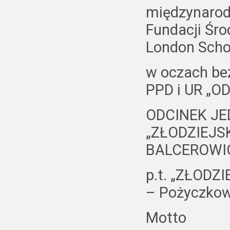
międzynarod
Fundacji Śro
London Scho
w oczach be
PPD i UR „OD
ODCINEK JE
„ZŁODZIEJSK
BALCEROWI
p.t. „ZŁODZ
– Pożyczko
Motto