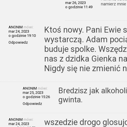
mar 26, 2023
namierz mnie
o godzinie 11:49
ANONIM
mówi:
Ktoś nowy. Pani Ewie 
mar 24, 2023
o godzinie 19:10
wystarczą. Adam pocią
Odpowiedz
buduje spolke. Wszędz
nas z dzidka Gienka n
Nigdy się nie zmienić n
ANONIM
mówi:
Bredzisz jak alkohol
mar 25, 2023
o godzinie 15:26
gwinta.
Odpowiedz
ANONIM
mówi:
wszedzie drogo glosujc
mar 24, 2023