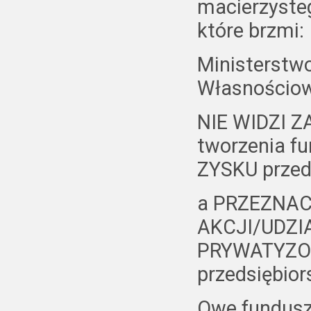
macierzysteg
które brzmi:
Ministerstw
Własnościo
NIE WIDZI Z
tworzenia f
ZYSKU przed
a PRZEZNA
AKCJI/UDZI
PRYWATYZ
przedsiębior
Owe fundusz