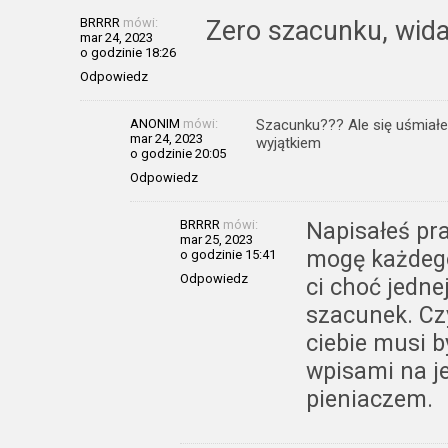
BRRRR
mówi:
Zero szacunku, widać
mar 24, 2023
o godzinie 18:26
Odpowiedz
ANONIM
mówi:
Szacunku??? Ale się uśmiał
mar 24, 2023
wyjątkiem
o godzinie 20:05
Odpowiedz
BRRRR
mówi:
Napisałeś pra
mar 25, 2023
mogę każdego
o godzinie 15:41
Odpowiedz
ci choć jedne
szacunek. Cz
ciebie musi b
wpisami na j
pieniaczem.