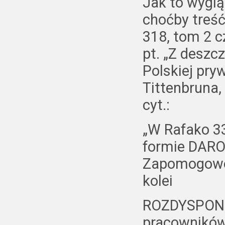
Jak to wyglą
choćby treść
318, tom 2 
pt. „Z deszc
Polskiej pry
Tittenbruna,
cyt.:
„W Rafako 3
formie DARO
Zapomogowo 
kolei
ROZDYSPONO
pracowników