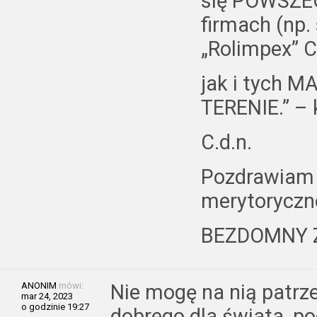
się POWSZE
firmach (np. 
„Rolimpex” C
jak i tych 
TERENIE.” – 
C.d.n.
Pozdrawiam 
merytoryczne
BEZDOMNY 
ANONIM
mówi:
Nie mogę na nią patrze
mar 24, 2023
o godzinie 19:27
dobrego dla świata, po