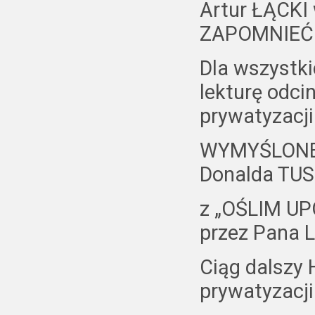
Artur ŁĄCKI 
ZAPOMNIEĆ
Dla wszyst
lekturę odc
prywatyzacji
WYMYŚLONEJ
Donalda TUS
z „OŚLIM U
przez Pana
Ciąg dalszy 
prywatyzacj