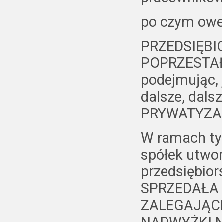
po czym ow
PRZEDSIĘBI
POPRZESTAŁA
podejmując, 
dalsze, dals
PRYWATYZAC
W ramach ty
spółek utwo
przedsiębio
SPRZEDAŁA z
ZALEGAJĄCE