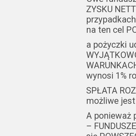
ZYSKU NETTO
przypadkach
na ten cel 
a pożyczki u
WYJĄTKOW
WARUNKACH
wynosi 1% ro
SPŁATA ROZŁ
możliwe jes
A ponieważ 
– FUNDUSZE