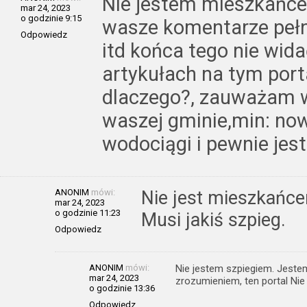
Nie jestem mieszkańce
mar 24, 2023
o godzinie 9:15
wasze komentarze pełne 
Odpowiedz
itd końca tego nie wid
artykułach na tym por
dlaczego?, zauważam w
waszej gminie,min: nowe
wodociągi i pewnie jest
ANONIM
mówi:
Nie jest mieszkańce
mar 24, 2023
o godzinie 11:23
Musi jakiś szpieg.
Odpowiedz
ANONIM
mówi:
Nie jestem szpiegiem. Jeste
mar 24, 2023
zrozumieniem, ten portal Nie 
o godzinie 13:36
Odpowiedz