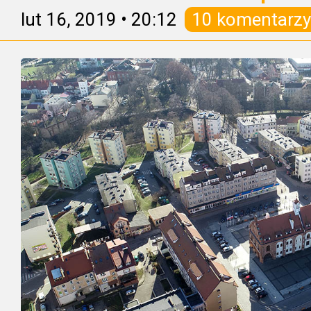
lut 16, 2019
•
20:12
10 komentarzy