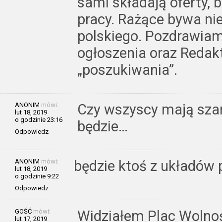
sami składają oferty, b
pracy. Rażące bywa ni
polskiego. Pozdrawia
ogłoszenia oraz Redak
„poszukiwania”.
ANONIM
mówi:
Czy wszyscy mają sza
lut 18, 2019
o godzinie 23:16
będzie…
Odpowiedz
ANONIM
mówi:
będzie ktoś z układów 
lut 18, 2019
o godzinie 9:22
Odpowiedz
GOŚĆ
mówi:
Widziałem Plac Wolnoś
lut 17, 2019