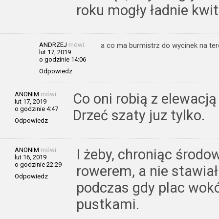
roku mogły ładnie kwit
ANDRZEJ
mówi:
a co ma burmistrz do wycinek na te
lut 17, 2019
o godzinie 14:06
Odpowiedz
ANONIM
mówi:
Co oni robią z elewacją
lut 17, 2019
o godzinie 4:47
Drzeć szaty juz tylko.
Odpowiedz
ANONIM
mówi:
I żeby, chroniąc środo
lut 16, 2019
o godzinie 22:29
rowerem, a nie stawia
Odpowiedz
podczas gdy plac wokó
pustkami.