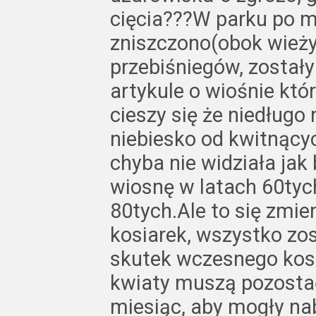
cięcia???W parku po m
zniszczono(obok wieży 
przebiśniegów, zostały 
artykule o wiośnie któ
cieszy się że niedługo 
niebiesko od kwitnący
chyba nie widziała jak 
wiosnę w latach 60tych
80tych.Ale to się zmie
kosiarek, wszystko zo
skutek wczesnego kos
kwiaty muszą pozostać
miesiąc, aby mogły na