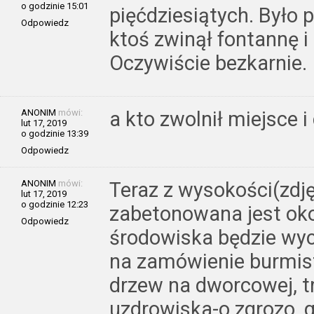
o godzinie 15:01
pięćdziesiątych. Było p
Odpowiedz
ktoś zwinął fontannę i
Oczywiście bezkarnie.
ANONIM
mówi:
a kto zwolnił miejsce 
lut 17, 2019
o godzinie 13:39
Odpowiedz
ANONIM
mówi:
Teraz z wysokości(zdj
lut 17, 2019
o godzinie 12:23
zabetonowana jest oko
Odpowiedz
środowiska będzie wyc
na zamówienie burmist
drzew na dworcowej, t
uzdrowiska-o zgrozo, 