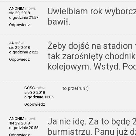
ANONIM
mówi:
Uwielbiam rok wyborczy
sie 29, 2018
o godzinie 21:57
bawił.
Odpowiedz
JA
mówi:
Żeby dojść na stadion
sie 29, 2018
o godzinie 21:22
tak zarośnięty chodnik
Odpowiedz
kolejowym. Wstyd. Po
GOŚĆ
mówi:
to przefruń :)
sie 30, 2018
o godzinie 13:05
Odpowiedz
ANONIM
mówi:
Ja nie idę. Za to będę 
sie 29, 2018
o godzinie 20:55
burmistrzu. Panu już d
Odpowiedz