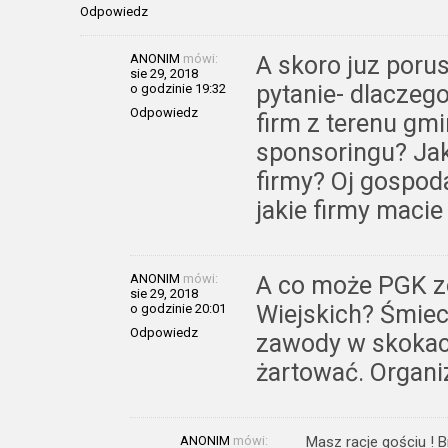
Odpowiedz
ANONIM
mówi:
A skoro juz por
sie 29, 2018
pytanie- dlaczego
o godzinie 19:32
Odpowiedz
firm z terenu gm
sponsoringu? Jak
firmy? Oj gospod
jakie firmy macie
ANONIM
mówi:
A co może PGK z
sie 29, 2018
Wiejskich? Śmiec
o godzinie 20:01
Odpowiedz
zawody w skokac
żartować. Organiz
ANONIM
mówi:
Masz racje gościu ! 