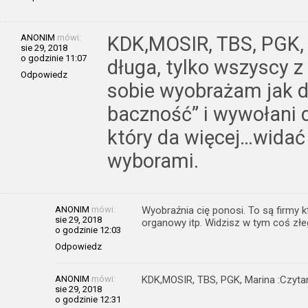
ANONIM
mówi:
KDK,MOSIR, TBS, PGK, 
sie 29, 2018
o godzinie 11:07
długa, tylko wszyscy z
Odpowiedz
sobie wyobrażam jak dy
baczność” i wywołani d
który da więcej…widać
wyborami.
ANONIM
mówi:
Wyobraźnia cię ponosi. To są firmy kt
sie 29, 2018
organowy itp. Widzisz w tym coś zł
o godzinie 12:03
Odpowiedz
ANONIM
mówi:
KDK,MOSIR, TBS, PGK, Marina :Czytan
sie 29, 2018
o godzinie 12:31