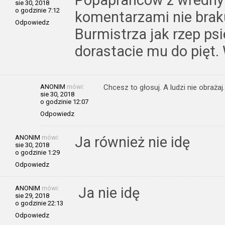
Popaprańców z wrednym
sie 30, 2018
o godzinie 7:12
komentarzami nie braku
Odpowiedz
Burmistrza jak rzep ps
dorastacie mu do pięt
ANONIM
mówi:
Chcesz to głosuj. A ludzi nie obraż
sie 30, 2018
o godzinie 12:07
Odpowiedz
ANONIM
mówi:
Ja również nie idę
sie 30, 2018
o godzinie 1:29
Odpowiedz
ANONIM
mówi:
Ja nie idę
sie 29, 2018
o godzinie 22:13
Odpowiedz