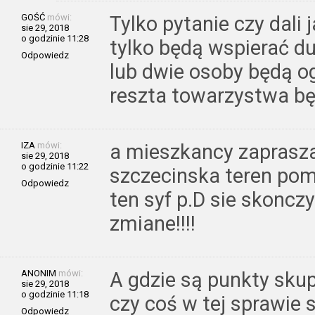
GOŚĆ
mówi:
Tylko pytanie czy dali 
sie 29, 2018
o godzinie 11:28
tylko będą wspierać 
Odpowiedz
lub dwie osoby będą og
reszta towarzystwa bę
IZA
mówi:
a mieszkancy zaprasza
sie 29, 2018
o godzinie 11:22
szczecinska teren pom
Odpowiedz
ten syf p.D sie skonczy i
zmiane!!!!
ANONIM
mówi:
A gdzie są punkty sku
sie 29, 2018
o godzinie 11:18
czy coś w tej sprawie 
Odpowiedz