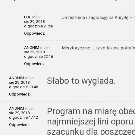
LOL
mówi:
Ja też będę i zagłosuję na Kuryłłę –
sie 29, 2018
o godzinie 21:58
Odpowiedz
ANONIM
mówi:
Merytorycznie …. tylko tak nie potrafic
sie 29, 2018
o godzinie 22:16
Odpowiedz
ANONIM
mówi:
Słabo to wyglada.
sie 29, 2018
o godzinie 19:48
Odpowiedz
ANONIM
mówi:
Program na miarę obec
sie 29, 2018
o godzinie 17:12
najmniejszej lini oporu
Odpowiedz
szacunku dla poszcze