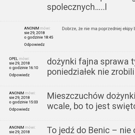
spolecznych…..l
ANONIM
mówi:
Dobrze, że nie ma poprzedniej ekipy 
sie 29, 2018
o godzinie 18:45
Odpowiedz
OPEL
mówi:
dożynki fajna sprawa 
sie 29, 2018
o godzinie 16:10
poniedziałek nie zrobili
Odpowiedz
ANONIM
mówi:
Mieszczuchów dożynki
sie 29, 2018
o godzinie 15:03
wcale, bo to jest swięt
Odpowiedz
ANONIM
mówi:
To jedź do Benic – nie
sie 29, 2018