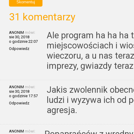
31 komentarzy
ANONIM
mówi:
Ale program ha ha ha 
sie 30, 2018
o godzinie 22:07
miejscowościach i wi
Odpowiedz
wieczoru, a u nas tera
imprezy, gwiazdy teraz
ANONIM
mówi:
Jakis zwolennik obecn
sie 30, 2018
o godzinie 17:57
ludzi i wyzywa ich od 
Odpowiedz
agresja.
ANONIM
mówi: