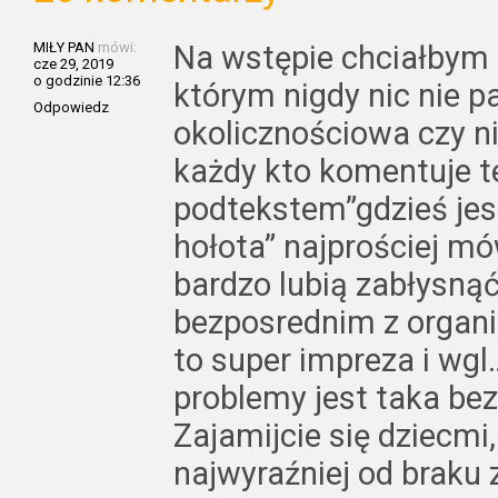
MIŁY PAN
mówi:
Na wstępie chciałbym
cze 29, 2019
o godzinie 12:36
którym nigdy nic nie p
Odpowiedz
okolicznościowa czy ni
każdy kto komentuje te
podtekstem”gdzieś jest
hołota” najprościej mó
bardzo lubią zabłysnąć
bezposrednim z organi
to super impreza i wg
problemy jest taka be
Zajamijcie się dziecmi
najwyraźniej od braku