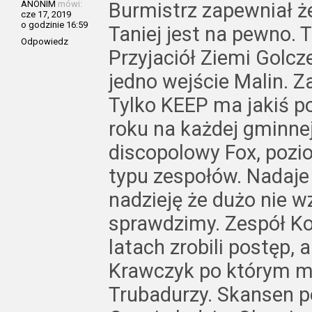
ANONIM
mówi:
Burmistrz zapewniał że 
cze 17, 2019
o godzinie 16:59
Taniej jest na pewno. 
Odpowiedz
Przyjaciół Ziemi Golcz
jedno wejście Malin. 
Tylko KEEP ma jakiś pot
roku na każdej gminnej
discopolowy Fox, pozi
typu zespołów. Nadaje
nadzieję że dużo nie w
sprawdzimy. Zespół Ko
latach zrobili postęp, a
Krawczyk po którym mo
Trubadurzy. Skansen pol