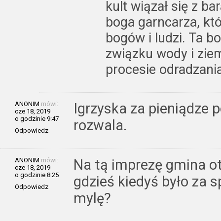
kult wiązał się z 
boga garncarza, któ
bogów i ludzi. Ta 
związku wody i zie
procesie odradzani
ANONIM
mówi:
Igrzyska za pieniądze 
cze 18, 2019
o godzinie 9:47
rozwala.
Odpowiedz
ANONIM
mówi:
Na tą imprezę gmina o
cze 18, 2019
o godzinie 8:25
gdzieś kiedyś było za 
Odpowiedz
mylę?