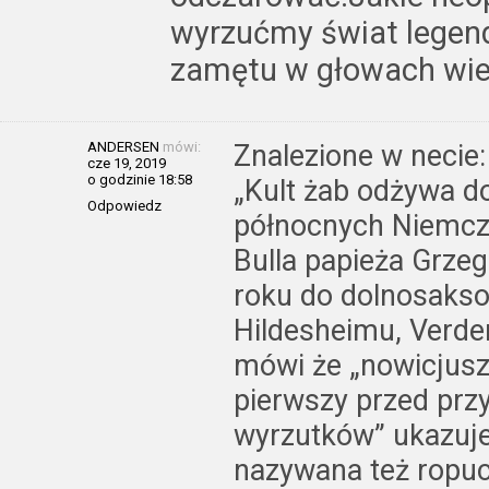
wyrzućmy świat legend
zamętu w głowach wie
ANDERSEN
mówi:
Znalezione w necie:
cze 19, 2019
o godzinie 18:58
„Kult żab odżywa do
Odpowiedz
północnych Niemcz
Bulla papieża Grze
roku do dolnosaks
Hildesheimu, Verde
mówi że „nowicjusz
pierwszy przed przy
wyrzutków” ukazuje
nazywana też ropuc