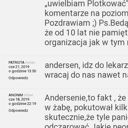
„uwielbiam Plotkować”
komentarze na poziom
Pozdrawiam ;) Ps.Bedą
że od 10 lat nie pamię
organizacja jak w tym
PATRIOTA
mówi:
andersen, idz do lekar
cze 21, 2019
o godzinie 13:50
wracaj do nas nawet na
Odpowiedz
ANONIM
mówi:
Andersenie,to fakt , ż
cze 18, 2019
o godzinie 22:19
w żabę, pokutował kilk
Odpowiedz
skutecznie,że tyle pan
odczarować.Jakie neo