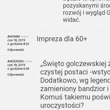
pozyskanymi środ
rozwój i wygląd G
widać.
ANONIM
mówi:
Impreza dla 60+
cze 18, 2019
o godzinie 8:22
Odpowiedz
ANDERSEN
mówi:
„Święto golczewskiej
cze 18, 2019
o godzinie 6:03
czystej postaci -wstyd
Odpowiedz
Dodatkowo, wg legend
zamieniony bandzior i 
Komuś takiemu poświ
uroczystości?