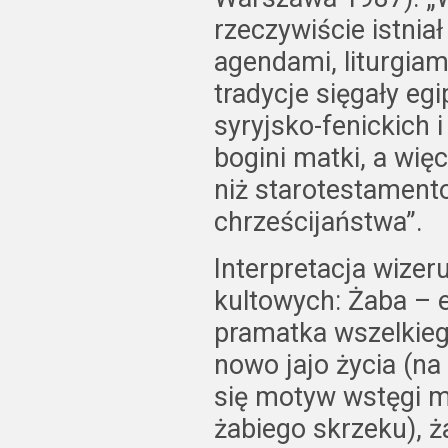
rzeczywiście istniał
agendami, liturgiam
tradycje sięgały egi
syryjsko-fenickich 
bogini matki, a wię
niż starotestament
chrześcijaństwa”.
Interpretacja wize
kultowych: Żaba – e
pramatka wszelkieg
nowo jajo życia (na
się motyw wstęgi m
żabiego skrzeku), ża