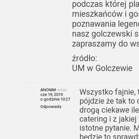
podczas której p
mieszkańców i goś
poznawania legen
nasz golczewski s
zapraszamy do ws
źródło:
UM w Golczewie
ANONIM
mówi:
Wszystko fajnie, 
cze 19, 2019
pójdzie że tak to
o godzinie 10:27
Odpowiedz
drogą ciekawe il
catering i z jakie
istotne pytanie. 
będzie to sprawd