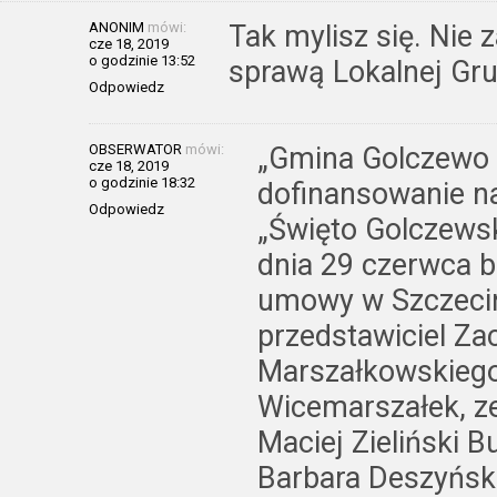
ANONIM
mówi:
Tak mylisz się. Nie 
cze 18, 2019
o godzinie 13:52
sprawą Lokalnej Gru
Odpowiedz
OBSERWATOR
mówi:
„Gmina Golczewo 
cze 18, 2019
o godzinie 18:32
dofinansowanie na
Odpowiedz
„Święto Golczewski
dnia 29 czerwca b
umowy w Szczecinie
przedstawiciel Z
Marszałkowskiego
Wicemarszałek, z
Maciej Zieliński 
Barbara Deszyńsk