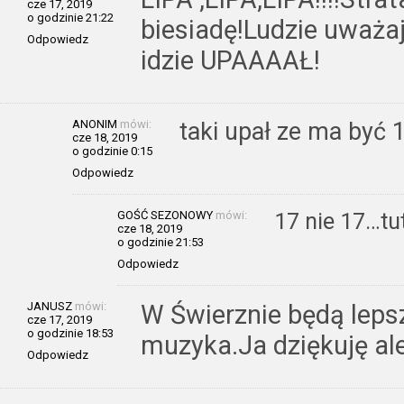
cze 17, 2019
o godzinie 21:22
biesiadę!Ludzie uważaj
Odpowiedz
idzie UPAAAAŁ!
ANONIM
mówi:
taki upał ze ma być 1
cze 18, 2019
o godzinie 0:15
Odpowiedz
GOŚĆ SEZONOWY
mówi:
17 nie 17…tuta
cze 18, 2019
o godzinie 21:53
Odpowiedz
JANUSZ
mówi:
W Świerznie będą lepsz
cze 17, 2019
o godzinie 18:53
muzyka.Ja dziękuję al
Odpowiedz