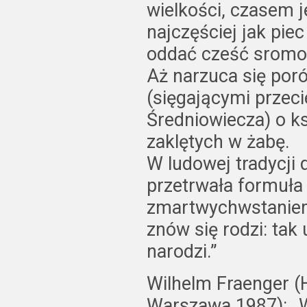
wielkości, czasem j
najczęściej jak piec
oddać cześć sromo
Aż narzuca się por
(sięgającymi przec
Średniowiecza) o ks
zaklętych w żabę.
W ludowej tradycji
przetrwała formuła 
zmartwychwstaniem:
znów się rodzi: tak
narodzi.”
Wilhelm Fraenger (
Warszawa 1987): „W