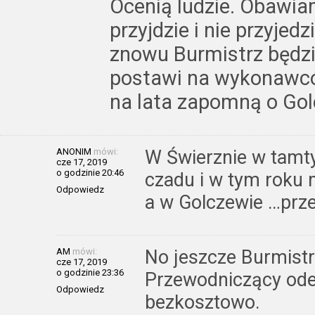
Ocenią ludzie. Obawiam 
przyjdzie i nie przyjedz
znowu Burmistrz będzie
postawi na wykonawcó
na lata zapomną o Gol
ANONIM
mówi:
W Świerznie w tamty
cze 17, 2019
o godzinie 20:46
czadu i w tym roku 
Odpowiedz
a w Golczewie …przem
AM
mówi:
No jeszcze Burmist
cze 17, 2019
o godzinie 23:36
Przewodniczący ode
Odpowiedz
bezkosztowo.