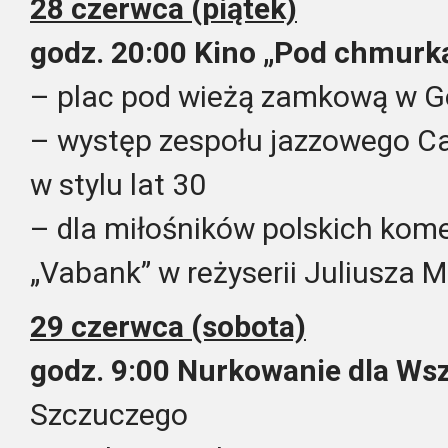
28 czerwca (piątek)
godz. 20:00
Kino „Pod chmurk
– plac pod wieżą zamkową w G
– występ zespołu jazzowego Ca
w stylu lat 30
– dla miłośników polskich komedi
„Vabank” w reżyserii Juliusza 
29 czerwca (sobota)
godz. 9:00 Nurkowanie dla Ws
Szczuczego