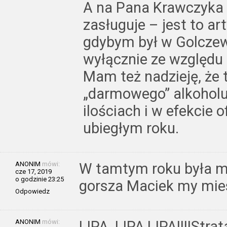
A na Pana Krawczyka 
zasługuje – jest to ar
gdybym był w Golczewi
wyłącznie ze względu 
Mam też nadzieję, że 
„darmowego” alkoholu
ilościach i w efekcie 
ubiegłym roku.
ANONIM
mówi:
W tamtym roku była m
cze 17, 2019
o godzinie 23:25
gorsza Maciek my mie
Odpowiedz
ANONIM
mówi:
LIPA ,LIPA,LIPA!!!!Stra