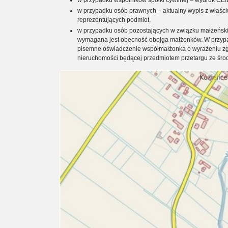
w przypadku wspólników spółki cywilnej – wydruk CE
w przypadku osób prawnych – aktualny wypis z właśc
reprezentujących podmiot.
w przypadku osób pozostających w związku małżeńsk
wymagana jest obecność obojga małżonków. W przypad
pisemne oświadczenie współmałżonka o wyrażeniu zg
nieruchomości będącej przedmiotem przetargu ze śro