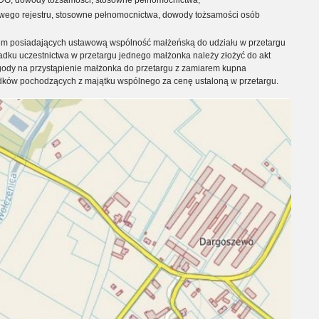
IDG, dowody tożsamości, stosowne pełnomocnictwa,
iwego rejestru, stosowne pełnomocnictwa, dowody tożsamości osób
im posiadających ustawową wspólność małżeńską do udziału w przetargu
ku uczestnictwa w przetargu jednego małżonka należy złożyć do akt
ody na przystąpienie małżonka do przetargu z zamiarem kupna
dków pochodzących z majątku wspólnego za cenę ustaloną w przetargu.