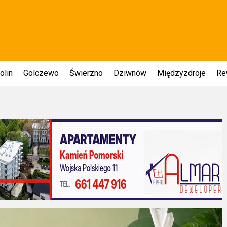
olin
Golczewo
Świerzno
Dziwnów
Międzyzdroje
Re