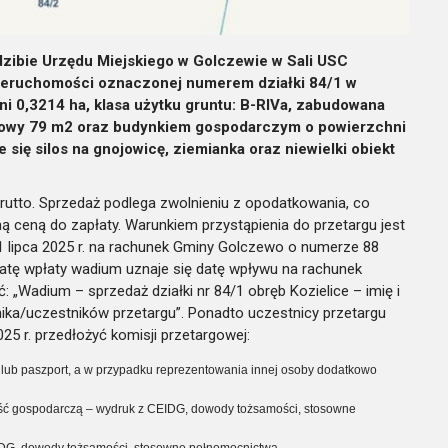
edzibie Urzędu Miejskiego w Golczewie w Sali USC
nieruchomości oznaczonej numerem działki 84/1 w
ni 0,3214 ha, klasa użytku gruntu: B-RIVa, zabudowana
owy 79 m2 oraz budynkiem gospodarczym o powierzchni
się silos na gnojowicę, ziemianka oraz niewielki obiekt
rutto. Sprzedaż podlega zwolnieniu z opodatkowania, co
 ceną do zapłaty. Warunkiem przystąpienia do przetargu jest
1 lipca 2025 r. na rachunek Gminy Golczewo o numerze 88
atę wpłaty wadium uznaje się datę wpływu na rachunek
 „Wadium – sprzedaż działki nr 84/1 obręb Kozielice – imię i
ika/uczestników przetargu”. Ponadto uczestnicy przetargu
25 r. przedłożyć komisji przetargowej:
lub paszport, a w przypadku reprezentowania innej osoby dodatkowo
ość gospodarczą – wydruk z CEIDG, dowody tożsamości, stosowne