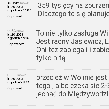
ANONIM
mówi:
359 tysięcy na zburzen
lut 20, 2023
o godzinie 11:07
Dlaczego to się planu
Odpowiedz
GOŚĆ
mówi:
To nie tylko zasługa Wi
lut 20, 2023
o godzinie 9:16
Jest radny Jasiewicz, L
Odpowiedz
Oni tez zabiegali i zabi
tylko o tą.
PISIOR
mówi:
przecież w Wolinie jest 
lut 20, 2023
o godzinie 9:15
tego , albo czeka sie 2
Odpowiedz
jechać do Międzywodzi