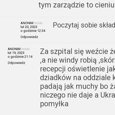
tym zarządzie to cieniu
ANONIM
mówi:
Poczytaj sobie skła
lut 20, 2023
o godzinie 12:34
Odpowiedz
ANONIM
mówi:
Za szpital się weźcie ż
lut 19, 2023
o godzinie 21:14
,a nie windy robią ,sk
Odpowiedz
recepcji oświetlenie j
dziadków na oddziale k
padają jak muchy bo ż
niczego nie daje a Ukra
pomyłka