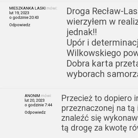
MIESZKANKA LASKI
mówi:
Droga Recław-Las
lut 19, 2023
o godzinie 20:43
wierzyłem w reali
Odpowiedz
jednak!!
Upór i determina
Wilkowskiego powi
Dobra karta prze
wyborach samorz
ANONIM
mówi:
Przecież to dopiero 
lut 20, 2023
o godzinie 7:44
przeznaczonej na tą
Odpowiedz
znaleźć się wykonawc
tą drogę za kwotę ró