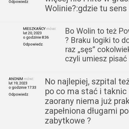
Odpowiedz
Wolinie?:gdzie tu sens
MIESZKAŃCY
mówi:
Bo Wolin to też Po
lut 20, 2023
o godzinie 8:36
? Braku logiki to 
Odpowiedz
raz „sęs” cokolwiek
czyli umiesz pisać 
ANONIM
mówi:
No najlepiej, szpital t
lut 19, 2023
o godzinie 17:33
po co ma stać i taknic
Odpowiedz
zaorany niema już prak
zapełniona długami po
zabytkowe ?