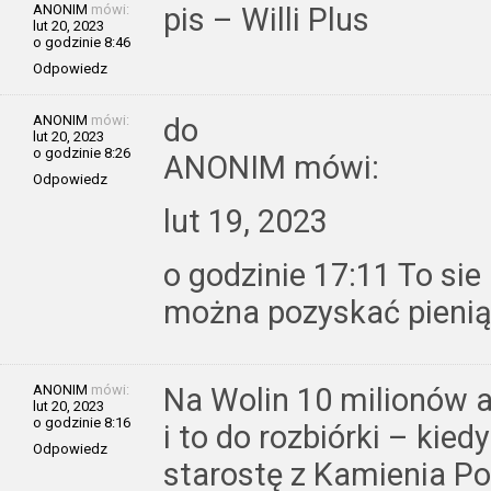
ANONIM
mówi:
pis – Willi Plus
lut 20, 2023
o godzinie 8:46
Odpowiedz
ANONIM
mówi:
do
lut 20, 2023
o godzinie 8:26
ANONIM mówi:
Odpowiedz
lut 19, 2023
o godzinie 17:11 To sie
można pozyskać pieniąd
ANONIM
mówi:
Na Wolin 10 milionów a
lut 20, 2023
o godzinie 8:16
i to do rozbiórki – kie
Odpowiedz
starostę z Kamienia 