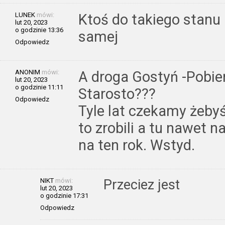
LUNEK
mówi:
Ktoś do takiego stanu
lut 20, 2023
o godzinie 13:36
samej
Odpowiedz
ANONIM
mówi:
A droga Gostyń -Pobie
lut 20, 2023
o godzinie 11:11
Starosto???
Odpowiedz
Tyle lat czekamy żeby
to zrobili a tu nawet 
na ten rok. Wstyd.
NIKT
mówi:
Przeciez jest
lut 20, 2023
o godzinie 17:31
Odpowiedz