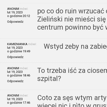
ANONIM
mówi:
po co do ruin wrzucać
lut 19, 2023
o godzinie 20:12
Zieliński nie mieści si
Odpowiedz
centrum powinno być
KAMIENIANKA
mówi:
Wstyd zeby na zabie
lut 19, 2023
o godzinie 19:49
Odpowiedz
ANONIM
mówi:
To trzeba iść za ciose
lut 19, 2023
o godzinie 18:46
szpital?
Odpowiedz
ANONIM
mówi:
Coto za sęs wtym artyk
lut 19, 2023
o godzinie 17:46
więcej nic i nìto w gru