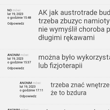
NO
mówi:
AK jak austrotrade bu
lut 19, 2023
o godzinie 15:48
trzeba zbuzyc namioty 
Odpowiedz
nie wymyślił choroba p
długimi rękawami
ANONIM
mówi:
można było wykorzystać
lut 19, 2023
o godzinie 15:37
lub fizjoterapii
Odpowiedz
ANONIM
mówi:
trzeba znać wnętrze
lut 19, 2023
o godzinie 17:11
że to bzdura
Odpowiedz
ANONIM
mówi: