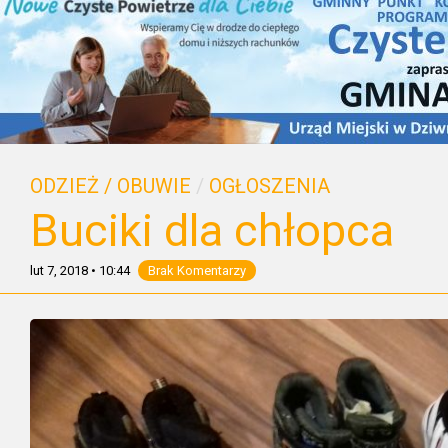
ODZIEŻ / OBUWIE
/
OGŁOSZENIA
Buciki dla chłopca
lut 7, 2018
•
10:44
Brak Komentarzy