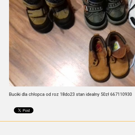
Buciki dla chłopca od roz 18do23 stan idealny 50zł 667110930