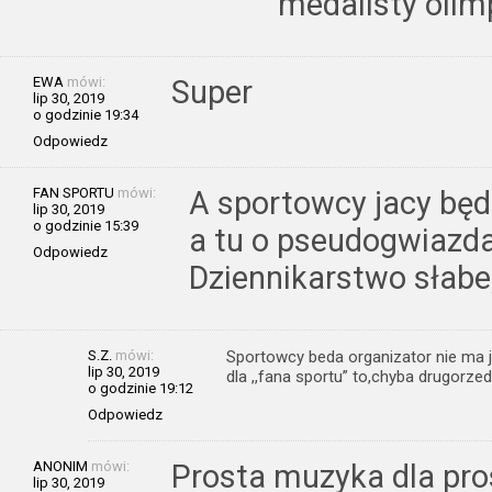
medalisty olimp
EWA
mówi:
Super
lip 30, 2019
o godzinie 19:34
Odpowiedz
FAN SPORTU
mówi:
A sportowcy jacy będ
lip 30, 2019
o godzinie 15:39
a tu o pseudogwiazd
Odpowiedz
Dziennikarstwo słabe,
S.Z.
mówi:
Sportowcy beda organizator nie ma j
lip 30, 2019
dla ,,fana sportu” to,chyba drugorze
o godzinie 19:12
Odpowiedz
ANONIM
mówi:
Prosta muzyka dla pro
lip 30, 2019