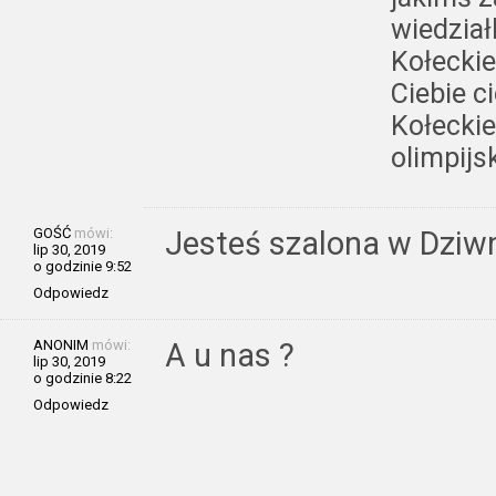
wiedział
Kołeckie
Ciebie c
Kołeckie
olimpijs
GOŚĆ
mówi:
Jesteś szalona w Dziw
lip 30, 2019
o godzinie 9:52
Odpowiedz
ANONIM
mówi:
A u nas ?
lip 30, 2019
o godzinie 8:22
Odpowiedz