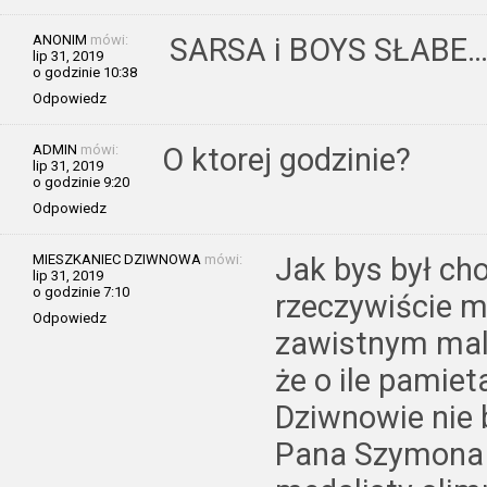
ANONIM
mówi:
SARSA i BOYS SŁABE…
lip 31, 2019
o godzinie 10:38
Odpowiedz
ADMIN
mówi:
O ktorej godzinie?
lip 31, 2019
o godzinie 9:20
Odpowiedz
MIESZKANIEC DZIWNOWA
mówi:
Jak bys był cho
lip 31, 2019
o godzinie 7:10
rzeczywiście m
Odpowiedz
zawistnym mal
że o ile pamie
Dziwnowie nie b
Pana Szymona 