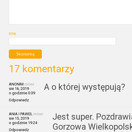
Imię
17 komentarzy
ANONIM
mówi:
A o której występują?
sie 16, 2019
o godzinie 0:39
Odpowiedz
ANIA I PAWEŁ
mówi:
Jest super. Pozdrawi
sie 15, 2019
o godzinie 19:24
Gorzowa Wielkopols
Odpowiedz