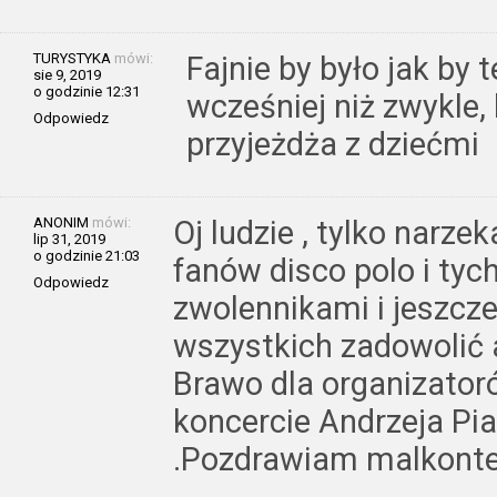
TURYSTYKA
mówi:
Fajnie by było jak by 
sie 9, 2019
o godzinie 12:31
wcześniej niż zwykle,
Odpowiedz
przyjeżdża z dziećmi
ANONIM
mówi:
Oj ludzie , tylko narzek
lip 31, 2019
o godzinie 21:03
fanów disco polo i tych 
Odpowiedz
zwolennikami i jeszcz
wszystkich zadowolić a
Brawo dla organizato
koncercie Andrzeja Pi
.Pozdrawiam malkont