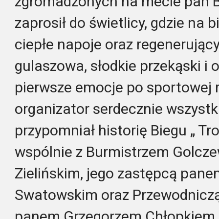
zgromadzonych na mecie pan B
zaprosił do świetlicy, gdzie na 
ciepłe napoje oraz regenerując
gulaszowa, słodkie przekąski i 
pierwsze emocje po sportowej ry
organizator serdecznie wszystki
przypomniał historię Biegu „ Tr
wspólnie z Burmistrzem Golc
Zielińskim, jego zastępcą pan
Swatowskim oraz Przewodniczą
panem Grzegorzem Chłopkiem 