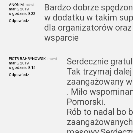
ANONIM
mówi:
Bardzo dobrze spędzony
mar 5, 2019
o godzinie 8:22
w dodatku w takim supe
Odpowiedz
dla organizatorów oraz
wsparcie
PIOTR BAHRYNOWSKI
mówi:
Serdecznie gratul
mar 5, 2019
o godzinie 8:15
Tak trzymaj dale
Odpowiedz
zaangażowany w 
. Miło wspomina
Pomorski.
Rób to nadal bo b
zaangażowanych
masowy.Serdecz