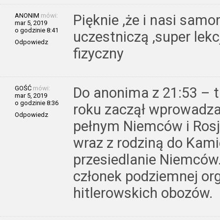
ANONIM
mówi:
Pięknie ,że i nasi sam
mar 5, 2019
o godzinie 8:41
uczestniczą ,super lekcj
Odpowiedz
fizyczny
GOŚĆ
mówi:
Do anonima z 21:53 – t
mar 5, 2019
o godzinie 8:36
roku zaczął wprowadza
Odpowiedz
pełnym Niemców i Rosja
wraz z rodziną do Kami
przesiedlanie Niemców
członek podziemnej orga
hitlerowskich obozów.