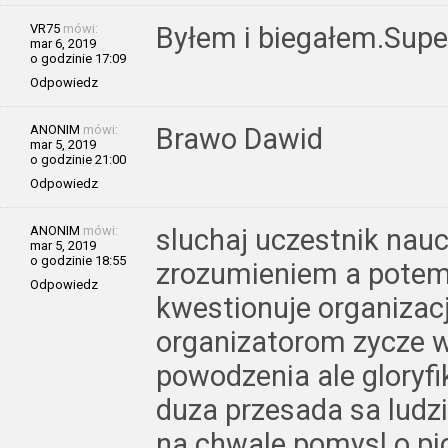
VR75
mówi:
Byłem i biegałem.Supe
mar 6, 2019
o godzinie 17:09
Odpowiedz
ANONIM
mówi:
Brawo Dawid
mar 5, 2019
o godzinie 21:00
Odpowiedz
ANONIM
mówi:
sluchaj uczestnik nauc
mar 5, 2019
o godzinie 18:55
zrozumieniem a potem z
Odpowiedz
kwestionuje organizac
organizatorom zycze w
powodzenia ale gloryfi
duza przesada sa ludzi
na chwale pomysl o pi