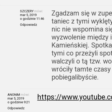
SZCZERY
mówi:
Zgadzam się w zupeł
mar 5, 2019
o godzinie 11:46
taniec z tymi wyklę
Odpowiedz
nic nie wspomina si
wyzwolenie między 
Kamieńskiej. Spotkaj
tymi co przeżyli spo
walczyli o tą tzw. w
wróciły tamte czasy 
pobiegalibyście.
ANONIM
mówi:
https://www.youtube
mar 5, 2019
o godzinie 9:21
Odpowiedz