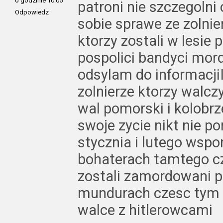
o godzinie 10:05
patroni nie szczegolni
Odpowiedz
sobie sprawe ze zolnie
ktorzy zostali w lesie
pospolici bandyci mor
odsylam do informacj
zolnierze ktorzy walcz
wal pomorski i kolobrz
swoje zycie nikt nie p
stycznia i lutego wsp
bohaterach tamtego cz
zostali zamordowani 
mundurach czesc tym co
walce z hitlerowcami