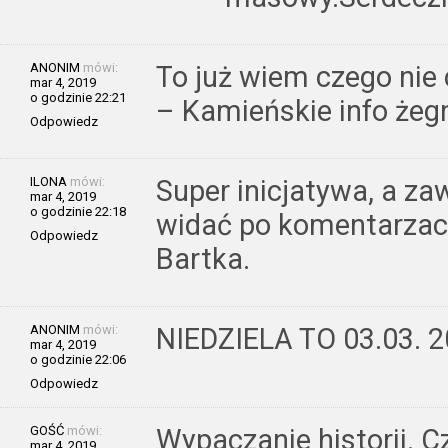
ANONIM
mówi:
To już wiem czego nie 
mar 4, 2019
o godzinie 22:21
– Kamieńskie info że
Odpowiedz
ILONA
mówi:
Super inicjatywa, a za
mar 4, 2019
o godzinie 22:18
widać po komentarzach
Odpowiedz
Bartka.
ANONIM
mówi:
NIEDZIELA TO 03.03. 
mar 4, 2019
o godzinie 22:06
Odpowiedz
GOŚĆ
mówi:
Wypaczanie historii. C
mar 4, 2019