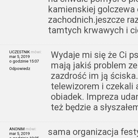
kamienskiej golczewa 
zachodnich.jeszcze raz
tamtych krwawych i c
UCZESTNIK
mówi:
Wydaje mi się że Ci ps
mar 5, 2019
o godzinie 15:07
mają jakiś problem ze 
Odpowiedz
zazdrość im ją ściska
telewizorem i czekali 
obiadek. Impreza udan
też będzie a słyszałe
ANONIM
mówi:
sama organizacja fest
mar 5, 2019