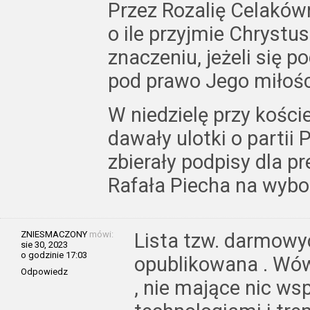
Przez Rozalię Celaków
o ile przyjmie Chrystu
znaczeniu, jeżeli się 
pod prawo Jego miłości,
W niedzielę przy kośc
dawały ulotki o partii 
zbierały podpisy dla p
Rafała Piecha na wybo
ZNIESMACZONY
mówi:
Lista tzw. darmowy
sie 30, 2023
o godzinie 17:03
opublikowana . Wów
Odpowiedz
, nie mające nic w