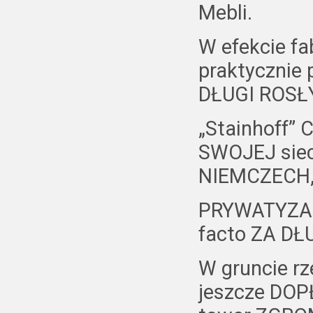
Mebli.
W efekcie f
praktycznie
DŁUGI ROSŁY
„Stainhoff” 
SWOJEJ sie
NIEMCZECH, 
PRYWATYZAC
facto ZA DŁU
W gruncie r
jeszcze DOPŁ