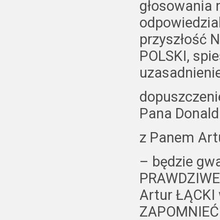
głosowania n
odpowiedzia
przyszłość
POLSKI, spie
uzasadnieni
dopuszczeni
Pana Donald
z Panem Art
– będzie gwa
PRAWDZIWE A
Artur ŁĄCKI 
ZAPOMNIEĆ