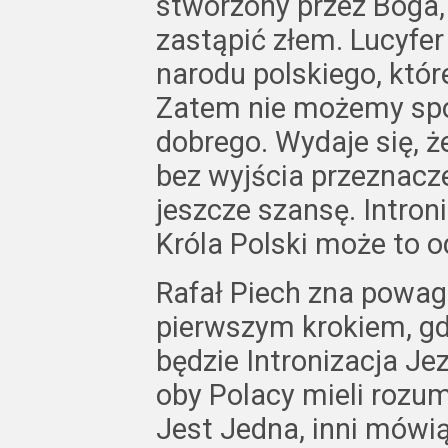
stworzony przez Boga, 
zastąpić złem. Lucyfer
narodu polskiego, któ
Zatem nie możemy spo
dobrego. Wydaje się, ż
bez wyjścia przeznacz
jeszcze szansę. Intron
Króla Polski może to o
Rafał Piech zna powagę
pierwszym krokiem, gd
będzie Intronizacja Je
oby Polacy mieli rozum
Jest Jedna, inni mówi