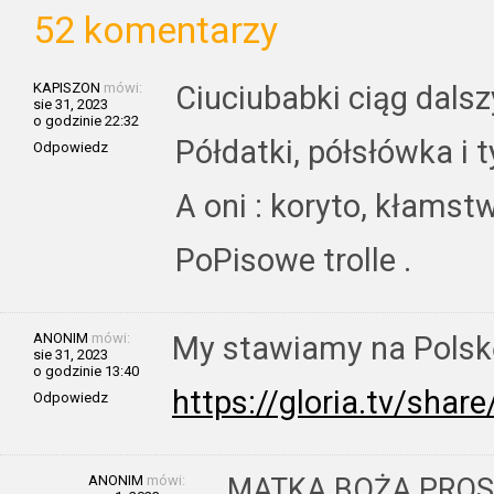
52 komentarzy
KAPISZON
mówi:
Ciuciubabki ciąg dalsz
sie 31, 2023
o godzinie 22:32
Półdatki, półsłówka i t
Odpowiedz
A oni : koryto, kłamstw
PoPisowe trolle .
ANONIM
mówi:
My stawiamy na Polsk
sie 31, 2023
o godzinie 13:40
https://gloria.tv/s
Odpowiedz
ANONIM
mówi:
MATKA BOŻA PROSI: 