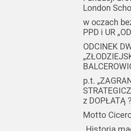
London Scho
w oczach be
PPD i UR „OD
ODCINEK DW
„ZŁODZIEJSK
BALCEROWI
p.t. „ZAGRA
STRATEGICZN
z DOPŁATĄ ?
Motto Cicer
„Historia mag