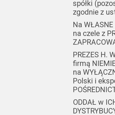
spółki (pozo
zgodnie z u
Na WŁASNE
na czele z 
ZAPRACOWA
PREZES H. 
firmą NIEMIE
na WYŁĄCZN
Polski i eks
POŚREDNICT
ODDAŁ w IC
DYSTRYBUCY