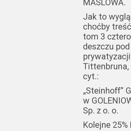
MASLOWA.
Jak to wyglą
choćby treść
tom 3 cztero
deszczu pod 
prywatyzacj
Tittenbruna,
cyt.:
„Steinhoff”
w GOLENIOW
Sp. z o. o.
Kolejne 25%