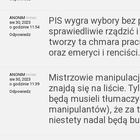
ANONIM
mówi:
PIS wygra wybory bez 
sie 30, 2023
o godzinie 11:54
sprawiedliwie rządzić 
Odpowiedz
tworzy ta chmara prac
oraz emeryci i renciści.
ANONIM
mówi:
Mistrzowie manipulacji
sie 30, 2023
o godzinie 11:39
znajdą się na liście. T
Odpowiedz
będą musieli tłumaczy
manipulantów), że za t
niestety nadal będą buli