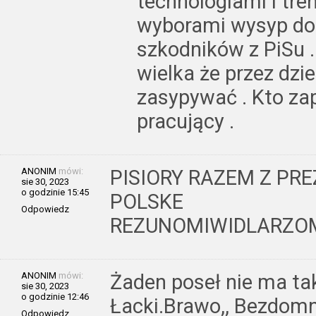
technologiami i tren
wyborami wysyp dob
szkodników z PiSu .
wielka że przez dzie
zasypywać . Kto zap
pracujący .
ANONIM
mówi:
PISIORY RAZEM Z PR
sie 30, 2023
o godzinie 15:45
POLSKE
Odpowiedz
REZUNOMIWIDLARZO
ANONIM
mówi:
Żaden poseł nie ma tak
sie 30, 2023
o godzinie 12:46
Łacki.Brawo,, Bezdomn
Odpowiedz