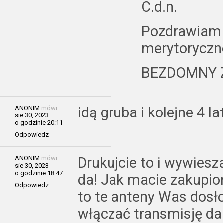
C.d.n.
Pozdrawiam 
merytoryczne
BEZDOMNY 
ANONIM
mówi:
idą gruba i kolejne 4 l
sie 30, 2023
o godzinie 20:11
Odpowiedz
ANONIM
mówi:
Drukujcie to i wywies
sie 30, 2023
o godzinie 18:47
da! Jak macie zakupio
Odpowiedz
to te anteny Was dosło
włączać transmisję da