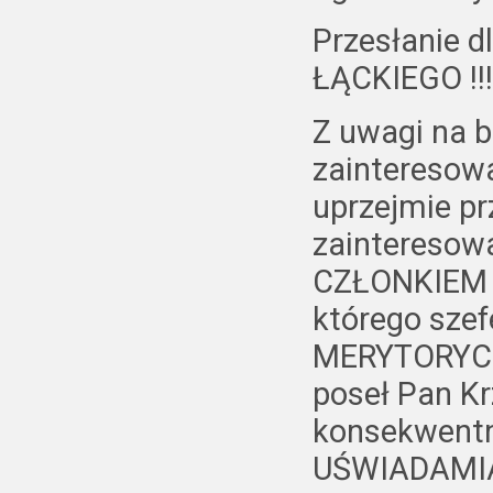
Przesłanie d
ŁĄCKIEGO !!!
Z uwagi na 
zainteresow
uprzejmie p
zainteresow
CZŁONKIEM
którego sze
MERYTORYC
poseł Pan Kr
konsekwent
UŚWIADAMIAM