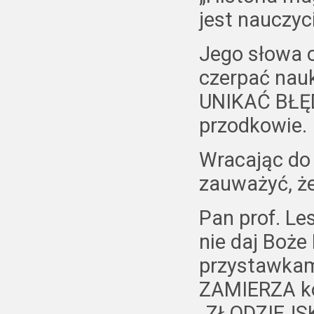
jest nauczyci
Jego słowa 
czerpać nauk
UNIKAĆ BŁĘDÓ
przodkowie.
Wracając do
zauważyć, ż
Pan prof. L
nie daj Boże
przystawkami
ZAMIERZA k
„ZŁODZIEJSK