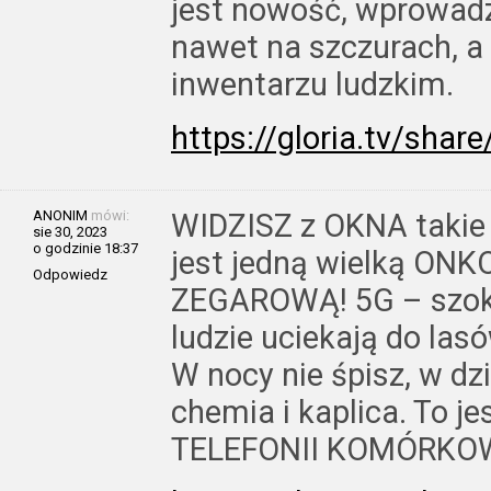
jest nowość, wprowadzo
nawet na szczurach, a
inwentarzu ludzkim.
https://gloria.tv/sh
ANONIM
mówi:
WIDZISZ z OKNA takie
sie 30, 2023
o godzinie 18:37
jest jedną wielką O
Odpowiedz
ZEGAROWĄ! 5G – szoku
ludzie uciekają do lasó
W nocy nie śpisz, w dzi
chemia i kaplica. To 
TELEFONII KOMÓRKO