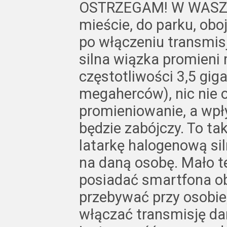
OSTRZEGAM! W WASZYM
mieście, do parku, obo
po włączeniu transmis
silna wiązka promieni
częstotliwości 3,5 gig
megaherców), nic nie o
promieniowanie, a wp
będzie zabójczy. To ta
latarkę halogenową si
na daną osobę. Mało teg
posiadać smartfona ob
przebywać przy osobie
włączać transmisję dan