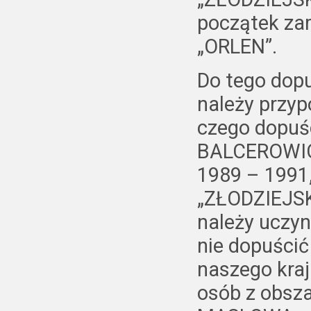
początek za
„ORLEN”.
Do tego dopu
należy przy
czego dopuśc
BALCEROWICZ
1989 – 1991
„ZŁODZIEJSK
należy uczyn
nie dopuści
naszego kraj
osób z obsza