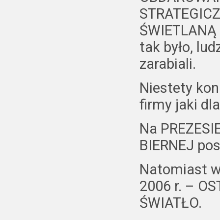
STRATEGICZN
ŚWIETLANĄ p
tak było, lu
zarabiali.
Niestety ko
firmy jaki d
Na PREZESIE
BIERNEJ post
Natomiast w
2006 r. – 
ŚWIATŁO.