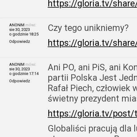
https://gloria.tv/sh
ANONIM
mówi:
Czy tego unikniemy?
sie 30, 2023
o godzinie 18:25
https://gloria.tv/s
Odpowiedz
ANONIM
mówi:
Ani PO, ani PiS, ani K
sie 30, 2023
o godzinie 17:14
partii Polska Jest Jedn
Odpowiedz
Rafał Piech, człowiek 
świetny prezydent mia
https://gloria.tv/p
Globaliści pracują dla