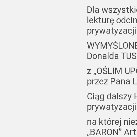
Dla wszyst
lekturę odc
prywatyzacji
WYMYŚLONEJ
Donalda TUS
z „OŚLIM U
przez Pana
Ciąg dalszy 
prywatyzacj
na której ni
„BARON” Art