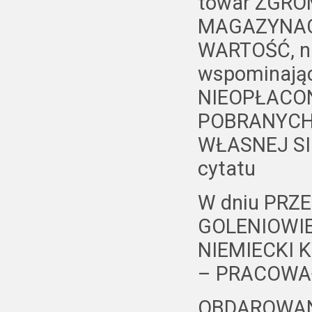
towar ZGR
MAGAZYNAC
WARTOŚĆ, ni
wspominają
NIEOPŁACO
POBRANYCH p
WŁASNEJ SIEC
cytatu
W dniu PRZE
GOLENIOWIE 
NIEMIECKI K
– PRACOWAŁ
OBDAROWANY