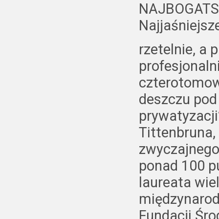
NAJBOGATSZ
Najjaśniejsze
rzetelnie, a
profesjonaln
czterotomowe
deszczu pod 
prywatyzacj
Tittenbruna,
zwyczajnego
ponad 100 pu
laureata wie
międzynarod
Fundacji Śro