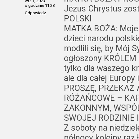
wrz 1, 2023
o godzinie 11:28
Jezus Chrystus zos
Odpowiedz
POLSKI
MATKA BOŻA: Moje d
dzieci narodu polski
modlili się, by Mój 
ogłoszony KRÓLEM P
tylko dla waszego kr
ale dla całej Europy 
PROSZĘ, PRZEKAŻ 
RÓŻAŃCOWE – KA
ZAKONNYM, WSPÓ
SWOJEJ RODZINIE 
Z soboty na niedzielę
północy kolejny raz