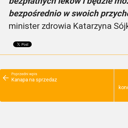
bezpłatnych leków i będzie mo
bezpośrednio w swoich przych
minister zdrowia Katarzyna Sój
Poprzedni wpis
Kanapa na sprzedaz
konc