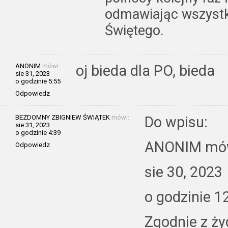
odmawiając wszystk
Świętego.
ANONIM
mówi:
oj bieda dla PO, bieda
sie 31, 2023
o godzinie 5:55
Odpowiedz
BEZDOMNY ZBIGNIEW ŚWIĄTEK
mówi:
Do wpisu:
sie 31, 2023
o godzinie 4:39
ANONIM mó
Odpowiedz
sie 30, 2023
o godzinie 1
Zgodnie z ży