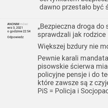
dawno przestało być 
ANONIM
mówi:
„Bezpieczna droga do s
wrz 3, 2021
o godzinie 22:54
sprawdzali jak rodzice
Odpowiedz
Większej bzdury nie 
Pewnie karali mandatam
pisowskie ścierwa miał
policyjne pensje i do t
które zawsze są z czyj
PiS = Policja i Socjopac