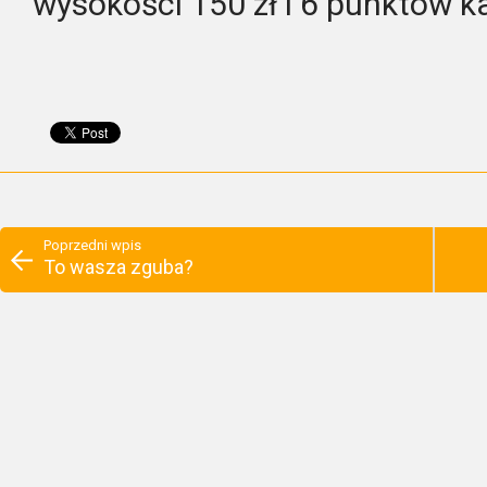
wysokości 150 zł i 6 punktów k
Poprzedni wpis
To wasza zguba?