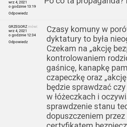
Po co ta propaganda? P
wrz 4, 2021
o godzinie 13:19
Odpowiedz
GRZEGORZ
mówi:
Czasy komuny w porów
wrz 4, 2021
o godzinie 12:34
dyktatury to była nie
Odpowiedz
Czekam na „akcję bez
kontrolowaniem rodzi
gaśnicę, kanapkę pam
czapeczkę oraz „akcję 
będzie sprawdzać czy 
w łóżeczkach i oczyw
sprawdzenie stanu te
dopuszczeniem przez 
certyfikatem bezpiecz