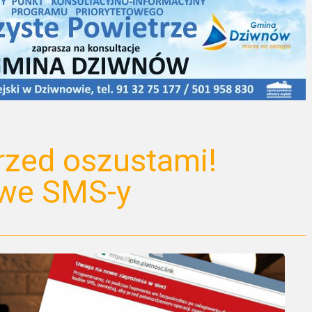
rzed oszustami!
ywe SMS-y