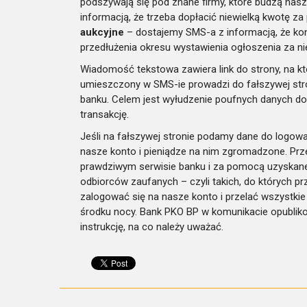
podszywają się pod znane firmy, które budzą nasz
informacją, że trzeba dopłacić niewielką kwotę za
aukcyjne
– dostajemy SMS-a z informacją, że kon
przedłużenia okresu wystawienia ogłoszenia za ni
Wiadomość tekstowa zawiera link do strony, na k
umieszczony w SMS-ie prowadzi do fałszywej stro
banku. Celem jest wyłudzenie poufnych danych do
transakcję.
Jeśli na fałszywej stronie podamy dane do logowani
nasze konto i pieniądze na nim zgromadzone. Prz
prawdziwym serwisie banku i za pomocą uzyskaneg
odbiorców zaufanych – czyli takich, do których p
zalogować się na nasze konto i przelać wszystki
środku nocy. Bank PKO BP w komunikacie opublikow
instrukcję, na co należy uważać.