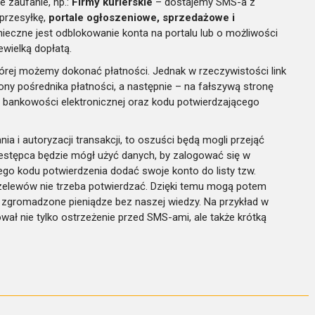
e zaufanie, np.:
Firmy kurierskie
– dostajemy SMS-a z
 przesyłkę,
portale ogłoszeniowe, sprzedażowe i
ieczne jest odblokowanie konta na portalu lub o możliwości
ewielką dopłatą.
tórej możemy dokonać płatności. Jednak w rzeczywistości link
ny pośrednika płatności, a następnie – na fałszywą stronę
 bankowości elektronicznej oraz kodu potwierdzającego
a i autoryzacji transakcji, to oszuści będą mogli przejąć
estępca będzie mógł użyć danych, by zalogować się w
o kodu potwierdzenia dodać swoje konto do listy tzw.
rzelewów nie trzeba potwierdzać. Dzięki temu mogą potem
e zgromadzone pieniądze bez naszej wiedzy. Na przykład w
ał nie tylko ostrzeżenie przed SMS-ami, ale także krótką