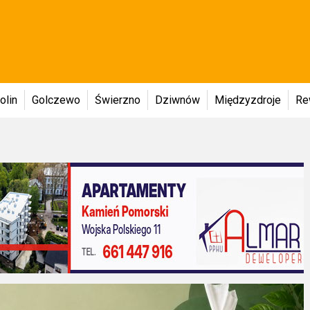
olin
Golczewo
Świerzno
Dziwnów
Międzyzdroje
Re