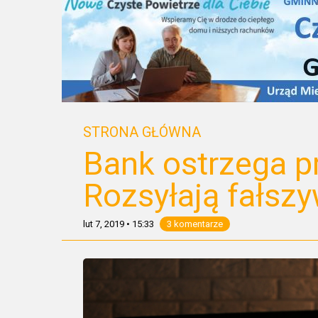
STRONA GŁÓWNA
Bank ostrzega p
Rozsyłają fałsz
lut 7, 2019
•
15:33
3 komentarze