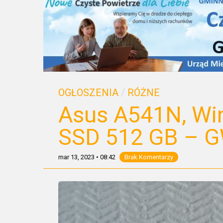
OGŁOSZENIA
/
RÓŻNE
Asus A541N, Wi
SSD 512 GB –
mar 13, 2023
•
08:42
Brak Komentarzy