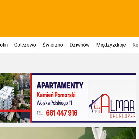
olin
Golczewo
Świerzno
Dziwnów
Międzyzdroje
Re