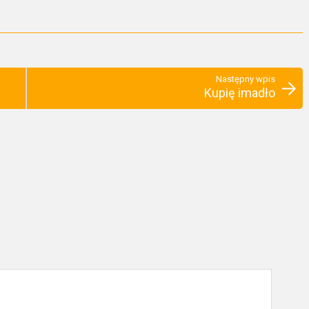
Następny wpis
Kupię imadło