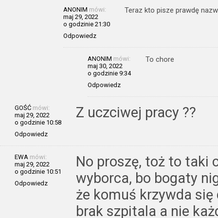
ANONIM
mówi:
Teraz kto pisze prawdę nazwa
maj 29, 2022
o godzinie 21:30
Odpowiedz
ANONIM
mówi:
To chore
maj 30, 2022
o godzinie 9:34
Odpowiedz
GOŚĆ
mówi:
Z uczciwej pracy ??
maj 29, 2022
o godzinie 10:58
Odpowiedz
EWA
mówi:
No proszę, toż to taki
maj 29, 2022
o godzinie 10:51
wyborca, bo bogaty ni
Odpowiedz
że komuś krzywda się 
brak szpitala a nie ka