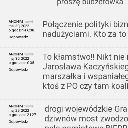
proszę budżetówka. 
ANONIM
mówi:
Połączenie polityki bi
maj 30, 2022
o godzinie 6:38
nadużyciami. Kto za to
Odpowiedz
ANONIM
mówi:
To kłamstwo!! Nikt nie
maj 30, 2022
o godzinie 0:35
Jarosława Kaczyńskieg
Odpowiedz
marszałka i wspaniałe
ktoś z PO czy tam koali
ANONIM
mówi:
drogi wojewódzkie Gra
maj 29, 2022
o godzinie 21:27
dziwnów most zwodzony
Odpowiedz