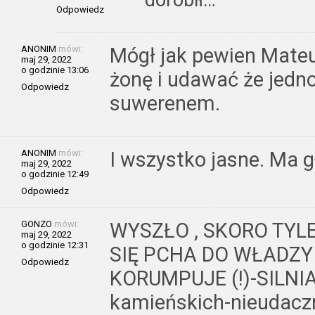
dorobił…
Odpowiedz
ANONIM
mówi:
Mógł jak pewien Mate
maj 29, 2022
o godzinie 13:06
żonę i udawać że jedno
Odpowiedz
suwerenem.
ANONIM
mówi:
I wszystko jasne. Ma g
maj 29, 2022
o godzinie 12:49
Odpowiedz
GONZO
mówi:
WYSZŁO , SKORO TYL
maj 29, 2022
o godzinie 12:31
SIĘ PCHA DO WŁADZY
Odpowiedz
KORUMPUJE (!)-SILNIA 
kamieńskich-nieudaczn