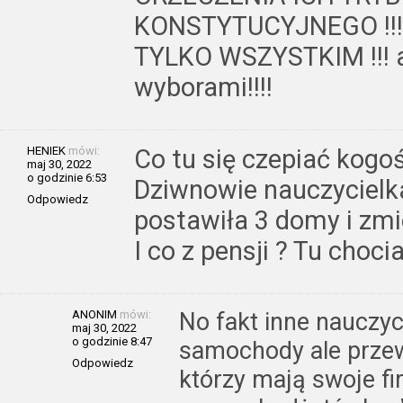
KONSTYTUCYJNEGO !!!!!!
TYLKO WSZYSTKIM !!! a
wyborami!!!!
HENIEK
mówi:
Co tu się czepiać kogoś
maj 30, 2022
o godzinie 6:53
Dziwnowie nauczycielk
Odpowiedz
postawiła 3 domy i zmi
I co z pensji ? Tu choci
ANONIM
mówi:
No fakt inne nauczyc
maj 30, 2022
o godzinie 8:47
samochody ale prze
Odpowiedz
którzy mają swoje fir