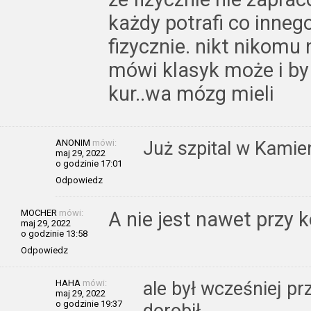
każdy potrafi co inneg
fizycznie. nikt nikomu 
mówi klasyk może i by 
kur..wa mózg mieli
ANONIM
mówi:
Już szpital w Kamien
maj 29, 2022
o godzinie 17:01
Odpowiedz
MOCHER
mówi:
A nie jest nawet przy k
maj 29, 2022
o godzinie 13:58
Odpowiedz
HAHA
mówi:
ale był wcześniej pr
maj 29, 2022
o godzinie 19:37