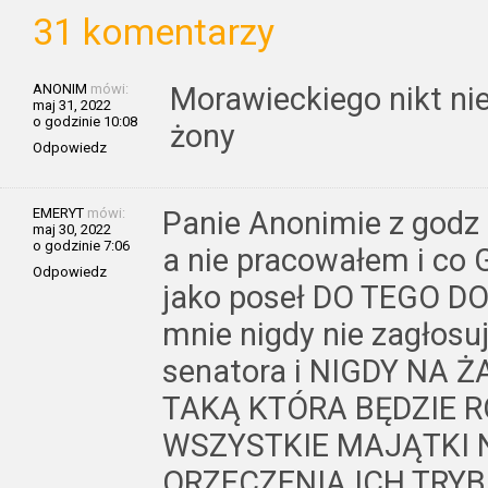
31 komentarzy
ANONIM
mówi:
Morawieckiego nikt nie
maj 31, 2022
o godzinie 10:08
żony
Odpowiedz
EMERYT
mówi:
Panie Anonimie z godz 
maj 30, 2022
o godzinie 7:06
a nie pracowałem i c
Odpowiedz
jako poseł DO TEGO DOP
mnie nigdy nie zagłos
senatora i NIGDY NA 
TAKĄ KTÓRA BĘDZIE RO
WSZYSTKIE MAJĄTKI 
ORZECZENIA ICH TRY