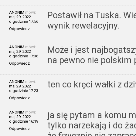
ANONIM
mówi:
Postawił na Tuska. Wie
maj 29, 2022
o godzinie 17:56
wynik rewelacyjny.
Odpowiedz
ANONIM
mówi:
Może i jest najbogats
maj 29, 2022
o godzinie 17:36
na pewno nie polskim 
Odpowiedz
ANONIM
mówi:
ten co kręci wałki z d
maj 29, 2022
o godzinie 17:23
Odpowiedz
ANONIM
mówi:
ja się pytam a komu 
maj 29, 2022
o godzinie 16:19
tylko narzekają i do żad
Odpowiedz
że fizycznie nie zapra