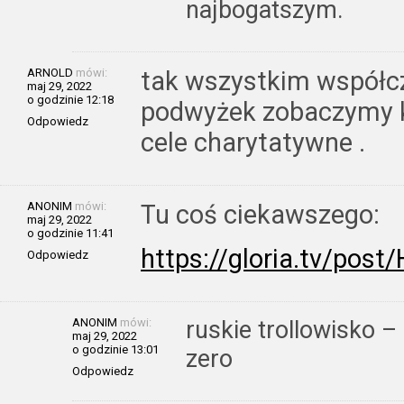
najbogatszym.
ARNOLD
mówi:
tak wszystkim współcz
maj 29, 2022
o godzinie 12:18
podwyżek zobaczymy ki
Odpowiedz
cele charytatywne .
ANONIM
mówi:
Tu coś ciekawszego:
maj 29, 2022
o godzinie 11:41
https://gloria.tv/po
Odpowiedz
ANONIM
mówi:
ruskie trollowisko – 
maj 29, 2022
o godzinie 13:01
zero
Odpowiedz