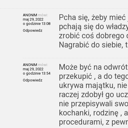
ANONIM
mówi:
Pcha się, żeby mieć 
maj 29, 2022
o godzinie 13:08
pchają się do władzy
Odpowiedz
zrobić coś dobrego 
Nagrabić do siebie, t
ANONIM
mówi:
Może być na odwrót. 
maj 29, 2022
o godzinie 13:54
przekupić , a do teg
Odpowiedz
ukrywa majątku, nie 
raczej zdobył go ucz
nie przepisywali sw
kochanki, rodzinę , a
procedurami, z pewn