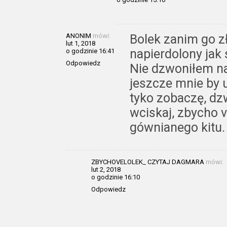
ANONIM
mówi:
Bolek zanim go zła
lut 1, 2018
napierdolony jak 
o godzinie 16:41
Odpowiedz
Nie dzwoniłem na 
jeszcze mnie by uk
tyko zobaczę, dzw
wciskaj, zbycho v
gównianego kitu.
ZBYCHOVELOLEK_ CZYTAJ DAGMARA
mówi:
lut 2, 2018
o godzinie 16:10
Odpowiedz