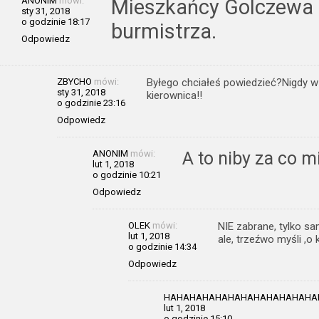
ANONIM
mówi:
Mieszkańcy Golczewa b
sty 31, 2018
o godzinie 18:17
burmistrza.
Odpowiedz
ZBYCHO
mówi:
Byłego chciałeś powiedzieć?Nigdy w 
sty 31, 2018
kierownica!!
o godzinie 23:16
Odpowiedz
ANONIM
mówi:
A to niby za co 
lut 1, 2018
o godzinie 10:21
Odpowiedz
OLEK
mówi:
NIE zabrane, tylko sa
lut 1, 2018
ale, trzeźwo myśli ,o
o godzinie 14:34
Odpowiedz
HAHAHAHAHAHAHAHAHAHAHAHA
lut 1, 2018
o godzinie 15:10