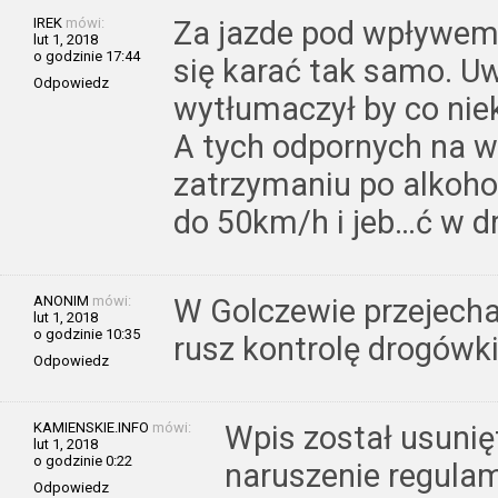
IREK
mówi:
Za jazde pod wpływem
lut 1, 2018
o godzinie 17:44
się karać tak samo. U
Odpowiedz
wytłumaczył by co nie
A tych odpornych na w
zatrzymaniu po alkohol
do 50km/h i jeb…ć w d
ANONIM
mówi:
W Golczewie przejechać
lut 1, 2018
o godzinie 10:35
rusz kontrolę drogówki
Odpowiedz
KAMIENSKIE.INFO
mówi:
Wpis został usunię
lut 1, 2018
o godzinie 0:22
naruszenie regulam
Odpowiedz