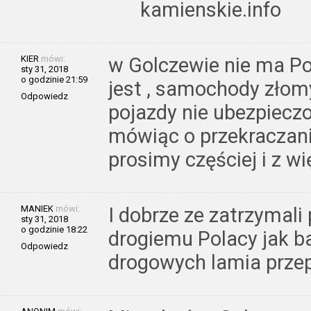
kamienskie.info
KIER
mówi:
w Golczewie nie ma Pol
sty 31, 2018
o godzinie 21:59
jest , samochody złomy
Odpowiedz
pojazdy nie ubezpiecz
mówiąc o przekraczaniu
prosimy częściej i z 
MANIEK
mówi:
I dobrze ze zatrzymali
sty 31, 2018
o godzinie 18:22
drogiemu Polacy jak 
Odpowiedz
drogowych lamia przep