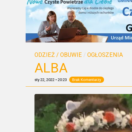
ODZIEŻ / OBUWIE
/
OGŁOSZENIA
ALBA
sty 22, 2022
•
20:23
Brak Komentarzy