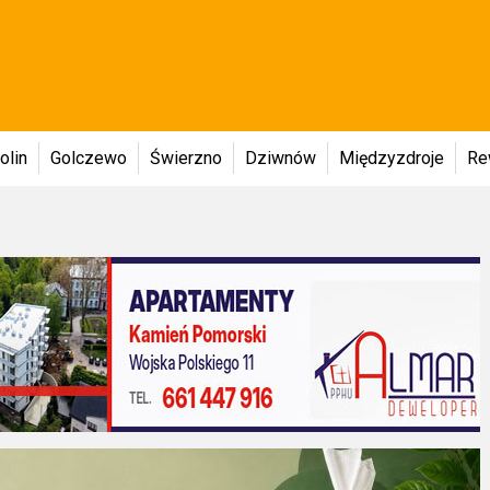
olin
Golczewo
Świerzno
Dziwnów
Międzyzdroje
Re