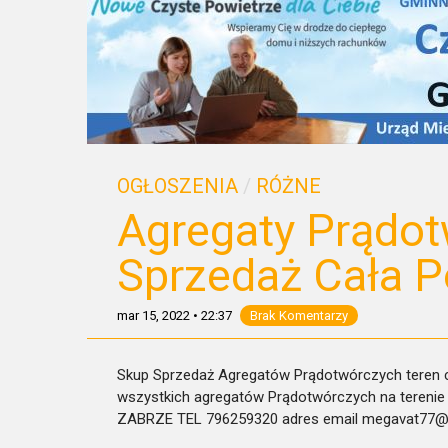
OGŁOSZENIA
/
RÓŻNE
Agregaty Prądo
Sprzedaż Cała P
mar 15, 2022
•
22:37
Brak Komentarzy
Skup Sprzedaż Agregatów Prądotwórczych teren ca
wszystkich agregatów Prądotwórczych na terenie 
ZABRZE TEL 796259320 adres email megavat77@