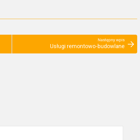
Następny wpis
Usługi remontowo-budowlane