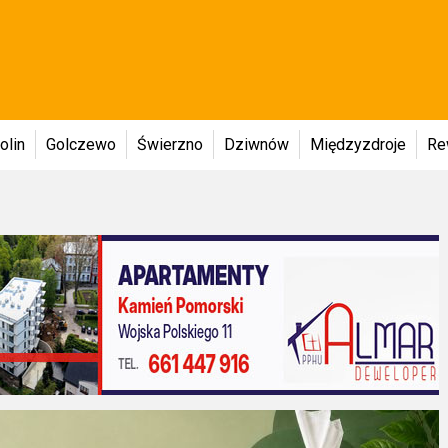
olin
Golczewo
Świerzno
Dziwnów
Międzyzdroje
Re