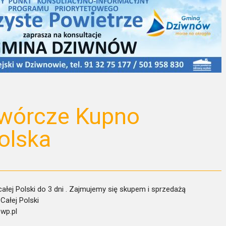
twórcze Kupno
olska
łej Polski do 3 dni . Zajmujemy się skupem i sprzedażą
Całej Polski
wp.pl