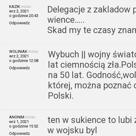
KAZIK
mówi:
Delegacje z zakladow p
wrz 2, 2021
o godzinie 20:43
wience…..
Odpowiedz
Skad my te czasy zna
WOLINIAK
mówi:
Wybuch || wojny świat
wrz 2, 2021
o godzinie 12:08
lat ciemnością zła.Pol
Odpowiedz
na 50 lat. Godność,wol
której, można poznać os
Polski.
ANONIM
mówi:
ten w sukience to lubi
wrz 1, 2021
o godzinie 15:52
w wojsku byl
Odpowiedz