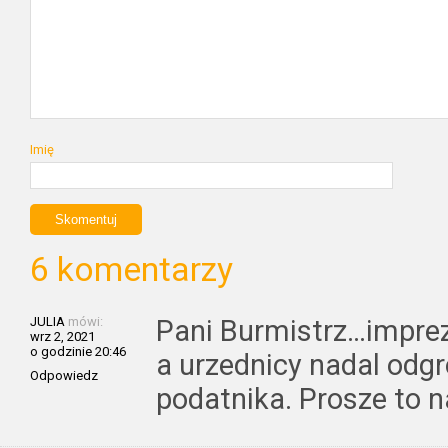
Imię
6 komentarzy
JULIA
mówi:
Pani Burmistrz…imprez
wrz 2, 2021
o godzinie 20:46
a urzednicy nadal odg
Odpowiedz
podatnika. Prosze to 