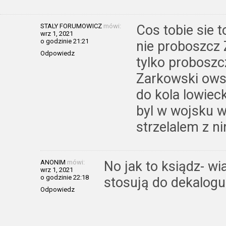
STALY FORUMOWICZ
mówi:
Cos tobie sie 
wrz 1, 2021
o godzinie 21:21
nie proboszcz
Odpowiedz
tylko proboszc
Zarkowski ows
do kola lowiec
byl w wojsku 
strzelalem z ni
ANONIM
mówi:
No jak to ksiądz- w
wrz 1, 2021
o godzinie 22:18
stosują do dekalogu.
Odpowiedz