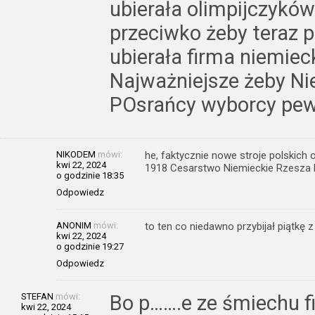
ubierała olimpijczyków 
przeciwko żeby teraz 
ubierała firma niemie
Najważniejsze żeby Nie
POsrańcy wyborcy pew
NIKODEM
mówi:
he, faktycznie nowe stroje polskich
kwi 22, 2024
1918 Cesarstwo Niemieckie Rzesza 
o godzinie 18:35
Odpowiedz
ANONIM
mówi:
to ten co niedawno przybijał piątk
kwi 22, 2024
o godzinie 19:27
Odpowiedz
STEFAN
mówi:
Bo p…….e ze śmiechu f
kwi 22, 2024