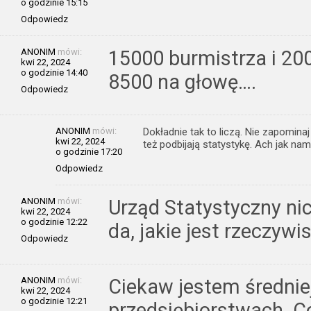
o godzinie 15:15
Odpowiedz
ANONIM
mówi:
15000 burmistrza i 20
kwi 22, 2024
o godzinie 14:40
8500 na głowę….
Odpowiedz
ANONIM
mówi:
Dokładnie tak to liczą. Nie zapomina
kwi 22, 2024
też podbijają statystykę. Ach jak na
o godzinie 17:20
Odpowiedz
ANONIM
mówi:
Urząd Statystyczny ni
kwi 22, 2024
o godzinie 12:22
da, jakie jest rzeczyw
Odpowiedz
ANONIM
mówi:
Ciekaw jestem średnie
kwi 22, 2024
o godzinie 12:21
przedsiębiorstwach. C