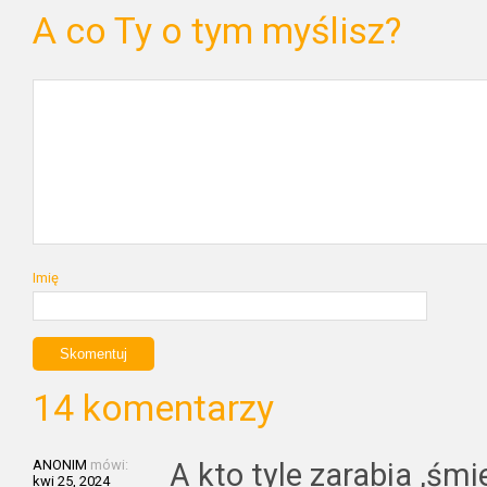
A co Ty o tym myślisz?
Imię
14 komentarzy
ANONIM
mówi:
A kto tyle zarabia ,śmi
kwi 25, 2024