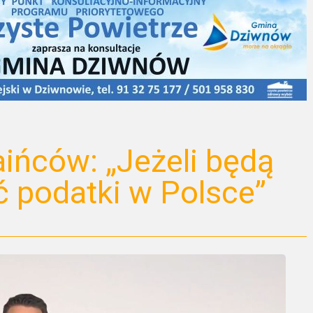
aińców: „Jeżeli będą
ć podatki w Polsce”