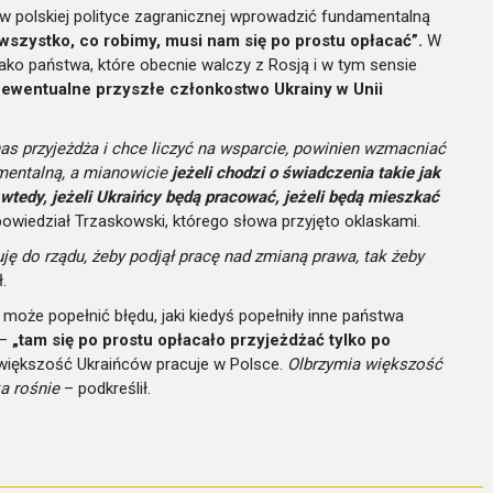
w polskiej polityce zagranicznej wprowadzić fundamentalną
wszystko, co robimy, musi nam się po prostu opłacać”.
W
jako państwa, które obecnie walczy z Rosją i w tym sensie
e
ewentualne przyszłe członkostwo Ukrainy w Unii
nas przyjeżdża i chce liczyć na wsparcie, powinien wzmacniać
amentalną, a mianowicie
jeżeli chodzi o świadczenia takie jak
wtedy, jeżeli Ukraińcy będą pracować, jeżeli będą mieszkać
owiedział Trzaskowski, którego słowa przyjęto oklaskami.
ę do rządu, żeby podjął pracę nad zmianą prawa, tak żeby
.
 może popełnić błędu, jaki kiedyś popełniły inne państwa
 –
„tam się po prostu opłacało przyjeżdżać tylko po
 większość Ukraińców pracuje w Polsce.
Olbrzymia większość
a rośnie
– podkreślił.