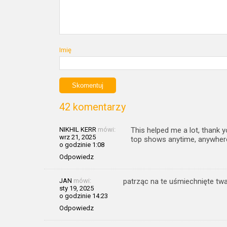
Imię
42 komentarzy
NIKHIL KERR
mówi:
This helped me a lot, thank 
wrz 21, 2025
top shows anytime, anywhere 
o godzinie 1:08
Odpowiedz
JAN
mówi:
patrząc na te uśmiechnięte twa
sty 19, 2025
o godzinie 14:23
Odpowiedz