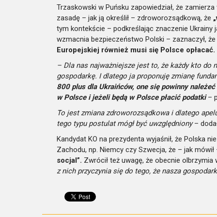
Trzaskowski w Puńsku zapowiedział, że zamierza 
zasadę – jak ją określił – zdroworozsądkową, że
„
tym kontekście – podkreślając znaczenie Ukrainy 
wzmacnia bezpieczeństwo Polski – zaznaczył, ż
Europejskiej również musi się Polsce opłacać.
– Dla nas najważniejsze jest to, że każdy kto do 
gospodarkę. I dlatego ja proponuję zmianę fund
800 plus dla Ukraińców, one się powinny należeć 
w Polsce i jeżeli będą w Polsce płacić podatki
– p
To jest zmiana zdroworozsądkowa i dlatego apeluj
tego typu postulat mógł być uwzględniony
– dodał
Kandydat KO na prezydenta wyjaśnił, że Polska nie
Zachodu, np. Niemcy czy Szwecja, że – jak mówił
socjal”.
Zwrócił też uwagę, że obecnie olbrzymia
z nich przyczynia się do tego, że nasza gospodark