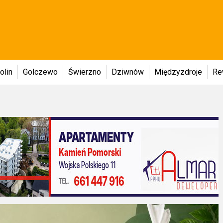
olin
Golczewo
Świerzno
Dziwnów
Międzyzdroje
Re