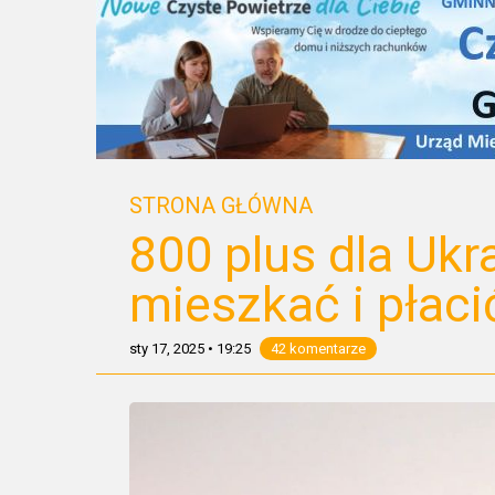
STRONA GŁÓWNA
800 plus dla Ukr
mieszkać i płaci
sty 17, 2025
•
19:25
42 komentarze