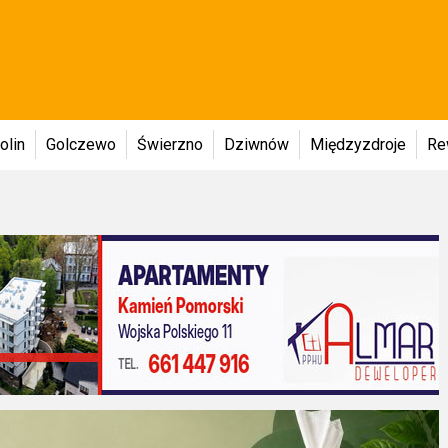
olin
Golczewo
Świerzno
Dziwnów
Międzyzdroje
Re