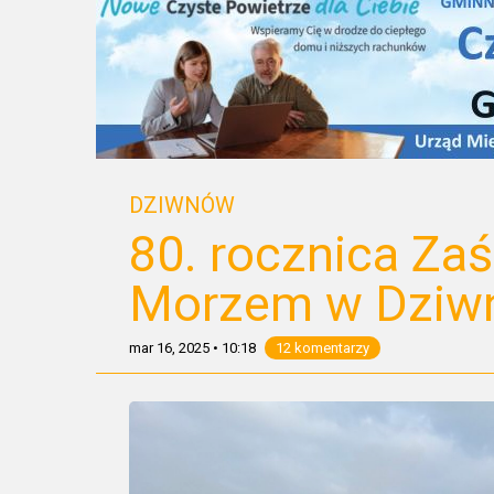
DZIWNÓW
80. rocznica Zaś
Morzem w Dziw
mar 16, 2025
•
10:18
12 komentarzy